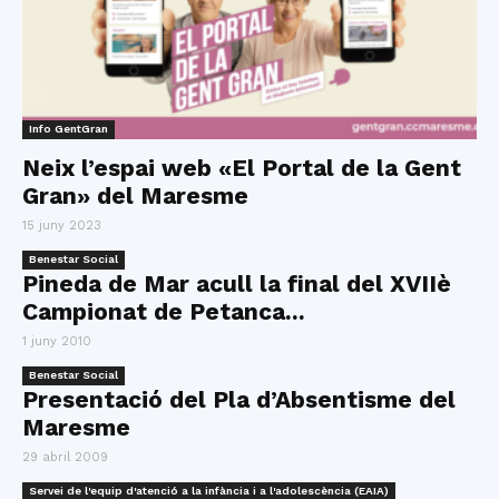
Info GentGran
Neix l’espai web «El Portal de la Gent
Gran» del Maresme
15 juny 2023
Benestar Social
Pineda de Mar acull la final del XVIIè
Campionat de Petanca...
1 juny 2010
Benestar Social
Presentació del Pla d’Absentisme del
Maresme
29 abril 2009
Servei de l'equip d'atenció a la infància i a l'adolescència (EAIA)