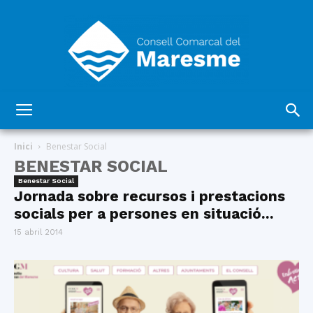
Consell
Inici
Benestar Social
BENESTAR SOCIAL
Benestar Social
Comarcal
Jornada sobre recursos i prestacions
socials per a persones en situació...
15 abril 2014
del
Maresme