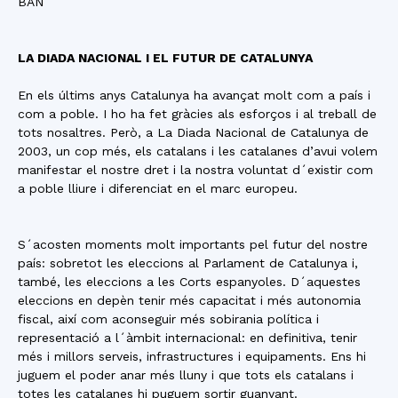
BAN
LA DIADA NACIONAL I EL FUTUR DE CATALUNYA
En els últims anys Catalunya ha avançat molt com a país i
com a poble. I ho ha fet gràcies als esforços i al treball de
tots nosaltres. Però, a La Diada Nacional de Catalunya de
2003, un cop més, els catalans i les catalanes d’avui volem
manifestar el nostre dret i la nostra voluntat d´existir com
a poble lliure i diferenciat en el marc europeu.
S´acosten moments molt importants pel futur del nostre
país: sobretot les eleccions al Parlament de Catalunya i,
també, les eleccions a les Corts espanyoles. D´aquestes
eleccions en depèn tenir més capacitat i més autonomia
fiscal, així com aconseguir més sobirania política i
representació a l´àmbit internacional: en definitiva, tenir
més i millors serveis, infrastructures i equipaments. Ens hi
juguem el poder anar més lluny i que tots els catalans i
totes les catalanes hi puguem sortir guanyant.