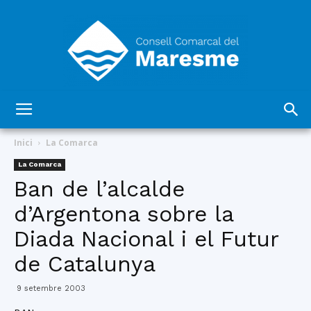
Consell
Inici
La Comarca
La Comarca
Ban de l’alcalde
Comarcal
d’Argentona sobre la
Diada Nacional i el Futur
del
de Catalunya
9 setembre 2003
Maresme