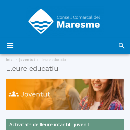
Consell
Inici
Joventut
Lleure educatiu
Lleure educatiu
Comarcal
del
Activitats de lleure infantil i juvenil
Maresme