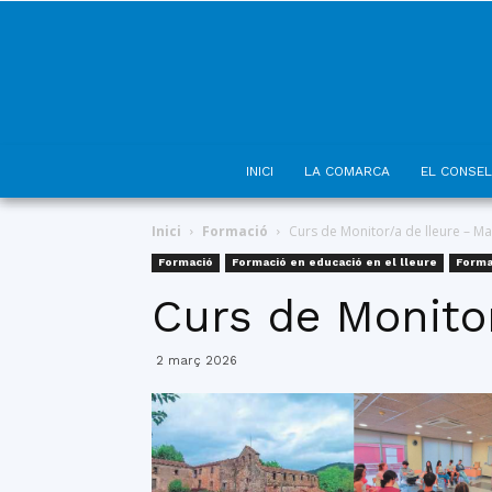
INICI
LA COMARCA
EL CONSEL
Inici
Formació
Curs de Monitor/a de lleure – Ma
Formació
Formació en educació en el lleure
Forma
Curs de Monitor
2 març 2026