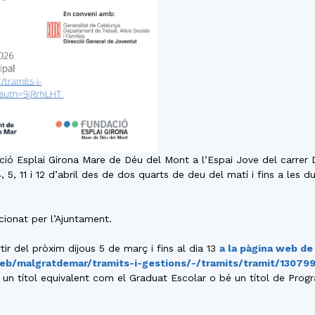
dació Esplai Girona Mare de Déu del Mont a l’Espai Jove del carrer
, 4, 5, 11 i 12 d’abril des de dos quarts de deu del matí i fins a les 
cionat per l’Ajuntament.
tir del pròxim dijous 5 de març i fins al dia 13
a la pàgina web de
web/malgratdemar/tramits-i-gestions/-/tramits/tramit/1307
o un títol equivalent com el Graduat Escolar o bé un títol de Prog