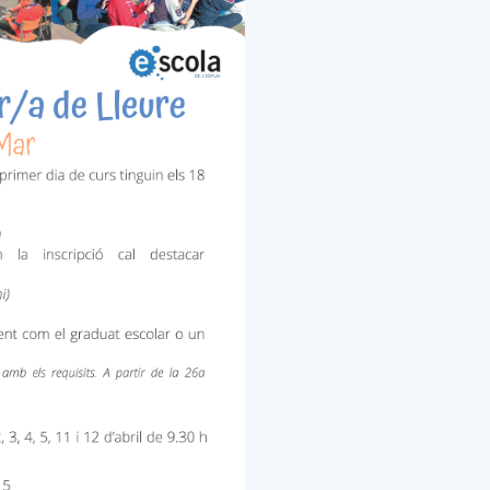
del
Maresme