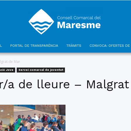
L
PORTAL DE TRANSPARÈNCIA
TRÀMITS
CONVOCA: OFERTES DE 
Consell
lgrat de Mar
ció Jove
Servei comarcal de joventut
/a de lleure – Malgra
Comarcal