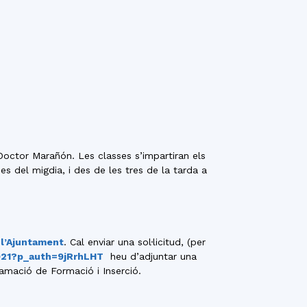
 Doctor Marañón. Les classes s’impartiran els
dues del migdia, i des de les tres de la tarda a
 l’Ajuntament
. Cal enviar una sol·licitud, (per
9921?p_auth=9jRrhLHT
heu d’adjuntar una
ramació de Formació i Inserció.