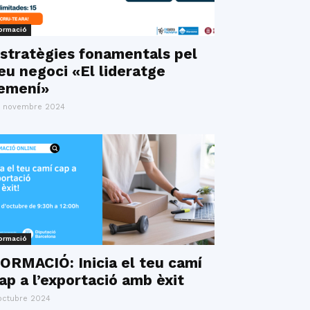
ormació
stratègies fonamentals pel
eu negoci «El lideratge
emení»
 novembre 2024
ormació
ORMACIÓ: Inicia el teu camí
ap a l’exportació amb èxit
octubre 2024