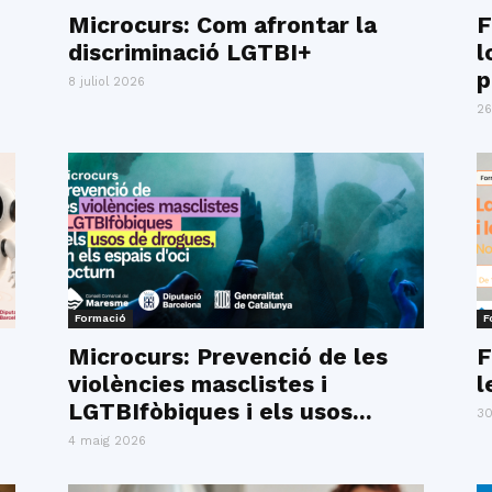
del
Microcurs: Com afrontar la
F
discriminació LGTBI+
l
p
8 juliol 2026
26
Maresme
Formació
F
Microcurs: Prevenció de les
F
violències masclistes i
l
LGTBIfòbiques i els usos...
30
4 maig 2026