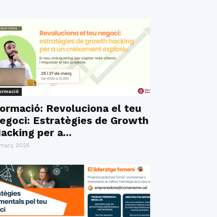
ormació
ormació: Revoluciona el teu
egoci: Estratègies de Growth
acking per a...
 març 2025