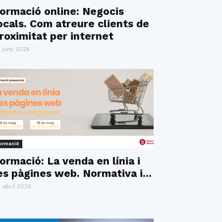
ormació online: Negocis
ocals. Com atreure clients de
roximitat per internet
 juny 2026
ormació
ormació: La venda en línia i
es pàgines web. Normativa i...
 abril 2026