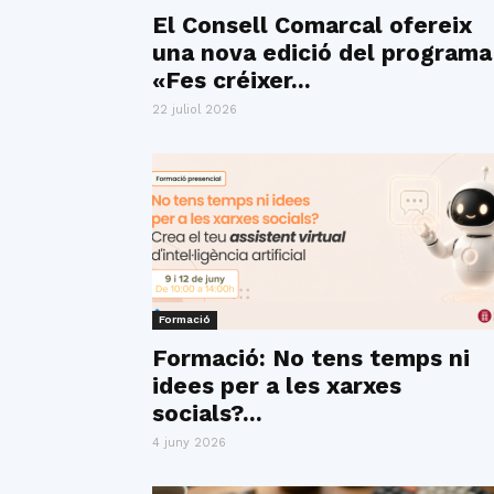
El Consell Comarcal ofereix
una nova edició del programa
«Fes créixer...
22 juliol 2026
Formació
Formació: No tens temps ni
idees per a les xarxes
socials?...
4 juny 2026