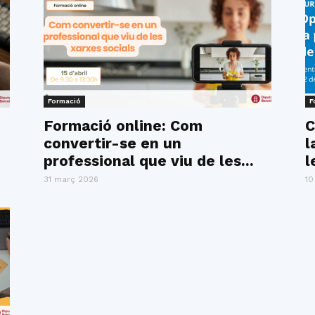
Formació
F
Formació online: Com
C
convertir-se en un
l
professional que viu de les...
l
31 març 2026
10