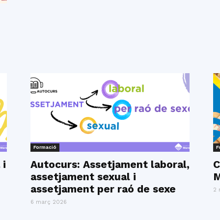
Formació
F
 i
Autocurs: Assetjament laboral,
C
assetjament sexual i
M
assetjament per raó de sexe
2 
6 març 2026