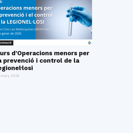
ormació
urs d’Operacions menors per
a prevenció i control de la
egionel·losi
 març 2026