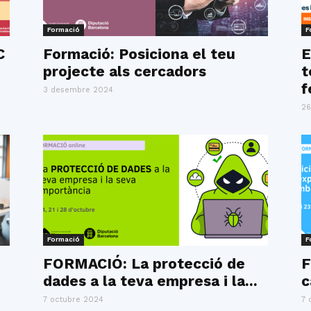
Formació
F
C
Formació: Posiciona el teu
E
projecte als cercadors
t
f
3 desembre 2024
26
Formació
F
FORMACIÓ: La protecció de
F
dades a la teva empresa i la...
c
7 octubre 2024
7 