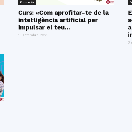
Formació
F
Curs: «Com aprofitar-te de la
E
intel·ligència artificial per
s
impulsar el teu...
a
i
18 setembre 2025
3 