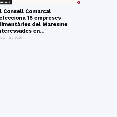
ormació
l Consell Comarcal
elecciona 15 empreses
limentàries del Maresme
nteressades en...
setembre 2025