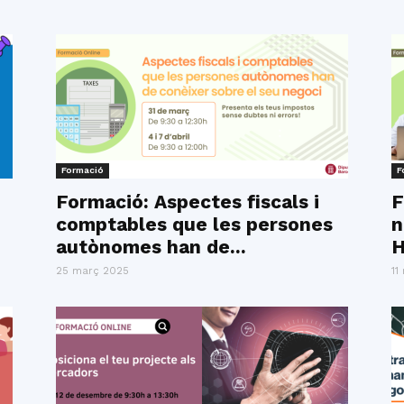
Formació
F
Formació: Aspectes fiscals i
F
comptables que les persones
n
autònomes han de...
H
25 març 2025
11