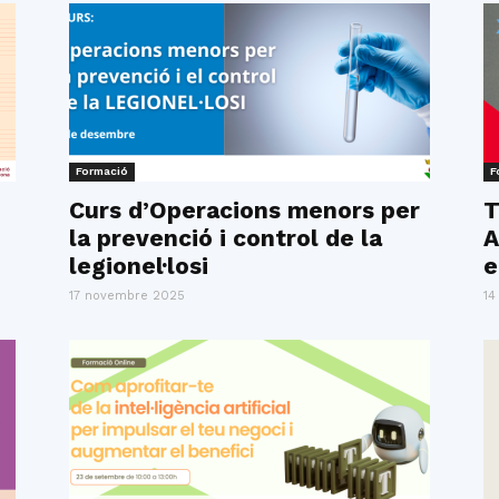
Formació
F
Curs d’Operacions menors per
T
la prevenció i control de la
A
legionel·losi
e
17 novembre 2025
14