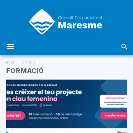
Consell
Inici
Formació
FORMACIÓ
Comarcal
del
Maresme