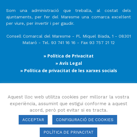
Som una administració que treballa, al costat dels
ajuntaments, per fer del Maresme una comarca excel·lent
per viure, per invertir i per gaudir.
Consell Comarcal del Maresme - Pl. Miquel Biada, 1 - 08301
Mataró - Tel. 93 741 16 16 - Fax 93 757 21 12
» Política de Privacitat
» Avís Legal
» Política de privacitat de les xarxes socials
Segueix-nos
Aquest lloc web utilitza cookies per millorar la vostra
experiència, assumint que estigui conforme a aquest
acord, però pot evitar si es tracta.
ACCEPTAR
CONFIGURACIÓ DE COOKIES
POLÍTICA DE PRIVACITAT
Consell Comarcal del Maresme 2023 Copyright © Tots els drets