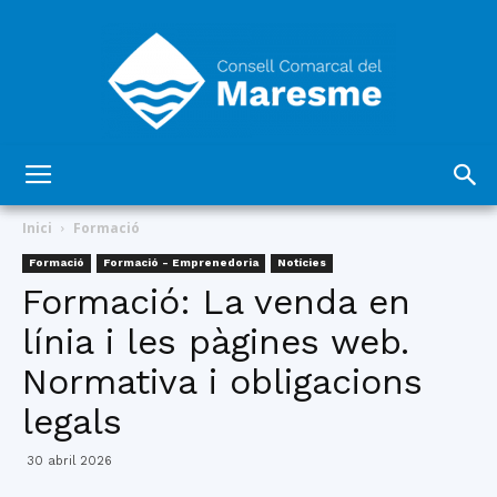
Consell
Inici
Formació
Formació
Formació - Emprenedoria
Notícies
Formació: La venda en
Comarcal
línia i les pàgines web.
Normativa i obligacions
del
legals
30 abril 2026
Maresme