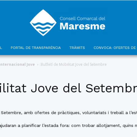
L
PORTAL DE TRANSPARÈNCIA
TRÀMITS
CONVOCA: OFERTES DE 
Consell
Internacional Jove
Butlletí de Mobilitat Jove del Setembre
ilitat Jove del Setemb
Comarcal
Setembre, amb ofertes de pràctiques, voluntariats i treball a l’es
aran a planificar l’estada fora: com trobar allotjament, quins mit