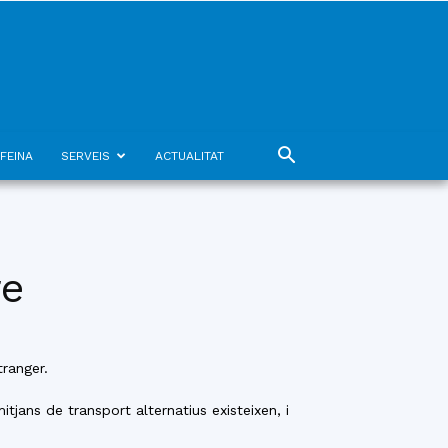
FEINA
SERVEIS
ACTUALITAT
re
tranger.
jans de transport alternatius existeixen, i