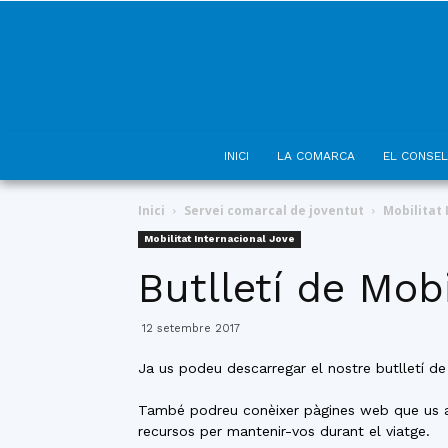
INICI
LA COMARCA
EL CONSEL
Inici
Servei comarcal de joventut
Mobilitat 
Mobilitat Internacional Jove
Butlletí de Mob
12 setembre 2017
Ja us podeu descarregar el nostre butlletí de 
També podreu conèixer pàgines web que us ajud
recursos per mantenir-vos durant el viatge.