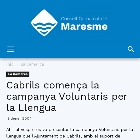
Consell
Inici
La Comarca
La Comarca
Cabrils comença la
Comarcal
campanya Voluntaris per
la Llengua
del
9 gener 2004
Ahir al vespre es va presentar la campanya Voluntaris per la
llengua que l’Ajuntament de Cabrils, amb el suport de
Maresme