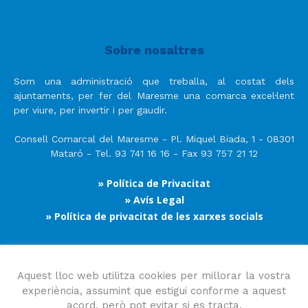
Sobre nosaltres
Som una administració que treballa, al costat dels
ajuntaments, per fer del Maresme una comarca excel·lent
per viure, per invertir i per gaudir.
Consell Comarcal del Maresme - Pl. Miquel Biada, 1 - 08301
Mataró - Tel. 93 741 16 16 - Fax 93 757 21 12
» Política de Privacitat
» Avís Legal
» Política de privacitat de les xarxes socials
Segueix-nos
Aquest lloc web utilitza cookies per millorar la vostra
experiència, assumint que estigui conforme a aquest
acord, però pot evitar si es tracta.