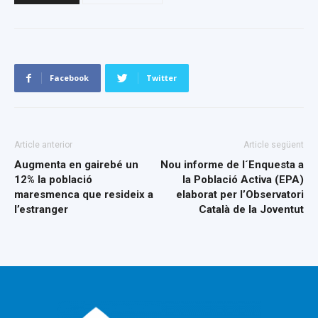
Facebook
Twitter
Article anterior
Article següent
Augmenta en gairebé un
Nou informe de l´Enquesta a
12% la població
la Població Activa (EPA)
maresmenca que resideix a
elaborat per l’Observatori
l’estranger
Català de la Joventut