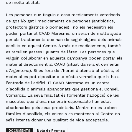
de molta utilitat.
Les persones que tinguin a casa medicaments veterinaris
de gos i/o gat i medicaments de persones (antibiòtics,
protectors gàstrics o pomades) i no els necessitin els
poden portar al CAAD Maresme, on seran de molta ajuda
per als tractaments que han de seguir alguns dels animals
acollits en aquest Centre. A més de medicaments, també
es recullen gasses i guants de làtex. Les persones que
vulguin col·laborar en aquesta campanya poden portar els
material directament al CAAD (situat darrera el cementiri
d’Argentona). Si es fora de l’horari d’atenció al públic, el
material es pot dipositar a la bústia vermella que hi ha a
l’entrada de l’edifici. El CAAD Maresme és un centre
d’acollida d’animals abandonats que gestiona el Consell
Comarcal. La seva finalitat és fomentar l’adopció de les
mascotes que d’una manera irresponsable han estat
abadonades pels seus propietaris. Mentre no es troben
fámílies d’acollida, els animals es mantenen al Centre on
se’ls intenta donar una qualitat de vida acceptable.
DOCUMENTS
Nota de Premsa