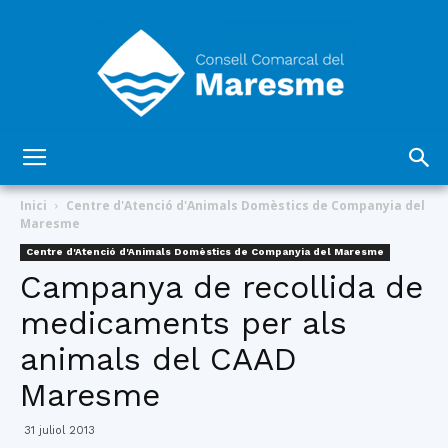
Consell
Inici
Centre d'Atenció d'Animals Domèstics de Companyia del
Maresme
Centre d'Atenció d'Animals Domèstics de Companyia del Maresme
Comarcal
Campanya de recollida de
medicaments per als
animals del CAAD
del
Maresme
31 juliol 2013
Maresme