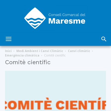
Consell
Inici
Medi Ambient i Canvi Climàtic
Canvi climàtic
Emergència climàtica
Comitè científic
Comitè científic
Comarcal
del
Maresme