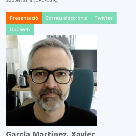
Subterrània (UPC-CSIC)
Presentació
Correu electrònic
Twitter
Lloc web
Garcia Martínez, Xavier