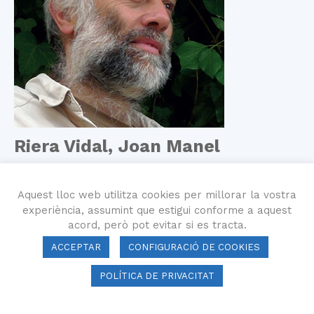
Riera Vidal, Joan Manel
Director de l’Escola de Natura del Corredor i Assessor
Programa Escoles Verdes de la Generalitat de
Aquest lloc web utilitza cookies per millorar la vostra
Catalunya
experiència, assumint que estigui conforme a aquest
acord, però pot evitar si es tracta.
Presentació
Correu electrònic
Lloc web
ACCEPTAR
CONFIGURACIÓ DE COOKIES
POLÍTICA DE PRIVACITAT