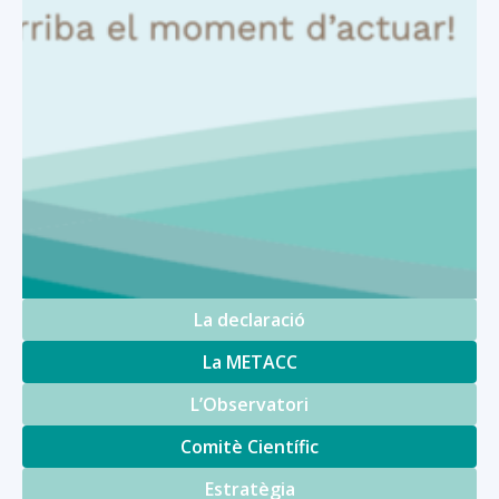
La declaració
La METACC
L’Observatori
Comitè Científic
Estratègia