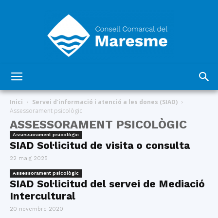
Consell
Inici
Servei d'informació i atenció a les dones (SIAD)
Assessorament psicològic
ASSESSORAMENT PSICOLÒGIC
Comarcal
Assessorament psicològic
SIAD Sol·licitud de visita o consulta
22 maig 2025
del
Assessorament psicològic
SIAD Sol·licitud del servei de Mediació
Intercultural
20 novembre 2020
Maresme