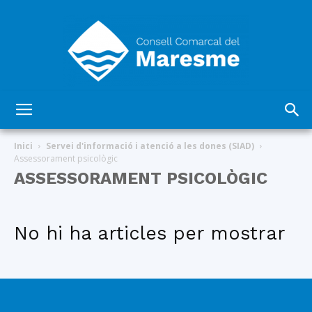
Consell
Inici
Servei d'informació i atenció a les dones (SIAD)
Assessorament psicològic
ASSESSORAMENT PSICOLÒGIC
Comarcal
No hi ha articles per mostrar
del
Maresme