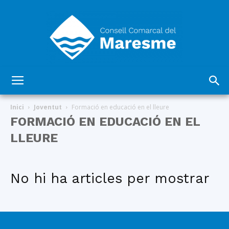
Consell
Inici
Joventut
Formació en educació en el lleure
FORMACIÓ EN EDUCACIÓ EN EL
LLEURE
Comarcal
No hi ha articles per mostrar
del
Maresme