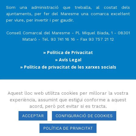
Som una administració que treballa, al costat dels
ajuntaments, per fer del Maresme una comarca excel·lent
per viure, per invertir i per gaudir.
Consell Comarcal del Maresme - Pl. Miquel Biada, 1 - 08301
Mataró - Tel. 93 741 16 16 - Fax 93 757 21 12
» Política de Privacitat
» Avís Legal
» Política de privacitat de les xarxes socials
Segueix-nos
Aquest lloc web utilitza cookies per millorar la vostra
experiència, assumint que estigui conforme a aquest
acord, però pot evitar si es tracta.
ACCEPTAR
CONFIGURACIÓ DE COOKIES
POLÍTICA DE PRIVACITAT
Consell Comarcal del Maresme 2023 Copyright © Tots els drets