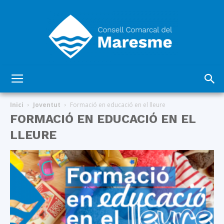
Consell
Inici
Joventut
Formació en educació en el lleure
FORMACIÓ EN EDUCACIÓ EN EL
LLEURE
Comarcal
del
Maresme