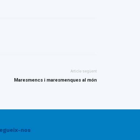
Article següent
Maresmencs i maresmenques al món
egueix-nos