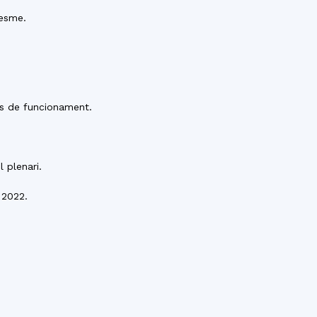
del
resme.
Maresme
es de funcionament.
 plenari.
 2022.