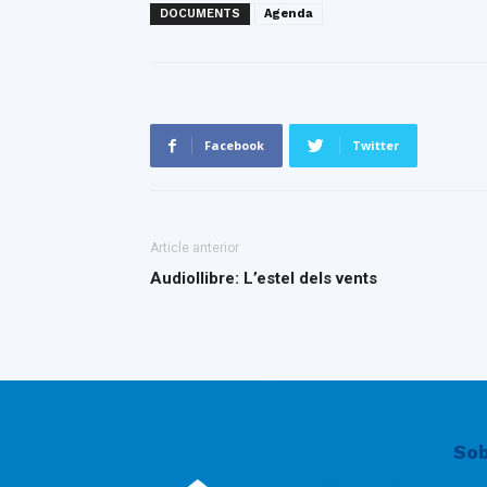
DOCUMENTS
Agenda
Facebook
Twitter
Article anterior
Audiollibre: L’estel dels vents
Sob