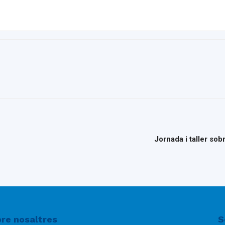
del
Maresme
Jornada i taller sob
re nosaltres
S