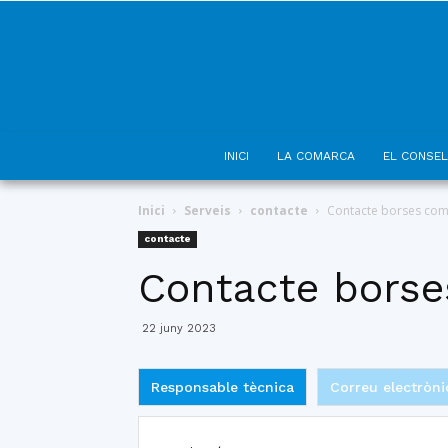
INICI
LA COMARCA
EL CONSEL
Inici
Serveis
contacte
Contacte borses com
contacte
Contacte borse
22 juny 2023
Responsable tècnica
Correu electròni