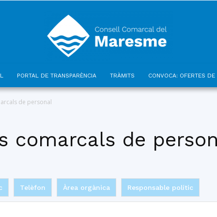
L
PORTAL DE TRANSPARÈNCIA
TRÀMITS
CONVOCA: OFERTES DE 
Consell
arcals de personal
s comarcals de person
Comarcal
c
Telèfon
Àrea orgànica
Responsable polític