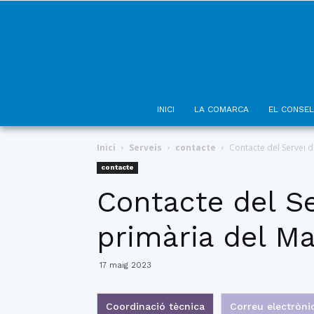
INICI
LA COMARCA
EL CONSEL
Inici
Serveis
contacte
Contacte del Servei d
contacte
Contacte del Se
primària del M
17 maig 2023
Coordinació tècnica
Correu electròni