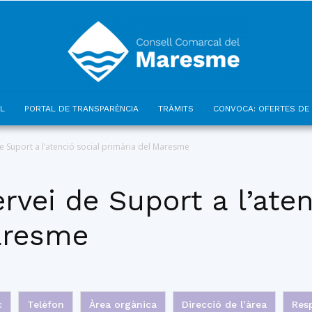
L
PORTAL DE TRANSPARÈNCIA
TRÀMITS
CONVOCA: OFERTES DE 
Consell
e Suport a l’atenció social primària del Maresme
rvei de Suport a l’aten
aresme
Comarcal
c
Telèfon
Àrea orgànica
Direcció de l’àrea
Resp