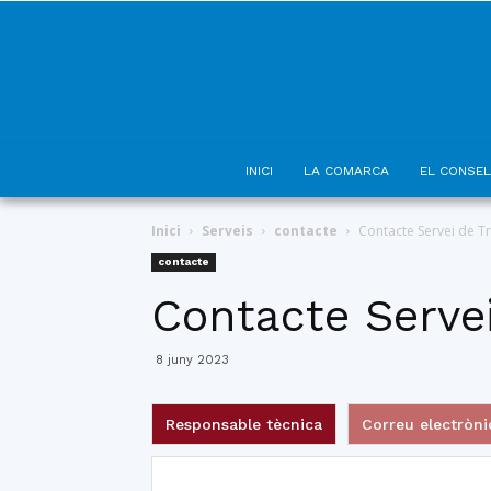
INICI
LA COMARCA
EL CONSEL
Inici
Serveis
contacte
Contacte Servei de T
contacte
Contacte Servei
8 juny 2023
Responsable tècnica
Correu electròni