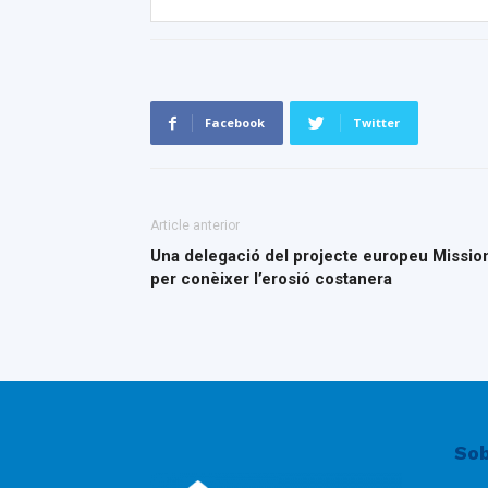
Facebook
Twitter
Article anterior
Una delegació del projecte europeu Missio
per conèixer l’erosió costanera
Sob