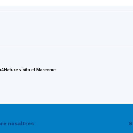
del
Maresme
n4Nature visita el Maresme
re nosaltres
S