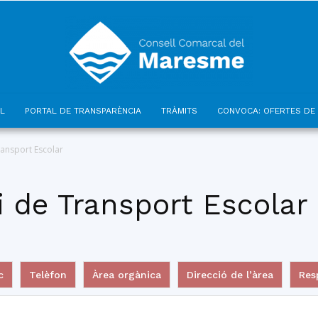
L
PORTAL DE TRANSPARÈNCIA
TRÀMITS
CONVOCA: OFERTES DE 
Consell
ransport Escolar
 de Transport Escolar
Comarcal
c
Telèfon
Àrea orgànica
Direcció de l’àrea
Res