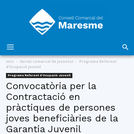
Consell
Inici
Servei comarcal de joventut
Programa Referent
d'Ocupació Juvenil
Programa Referent d'Ocupació Juvenil
Comarcal
Convocatòria per la
Contractació en
pràctiques de persones
del
joves beneficiàries de la
Garantia Juvenil
Maresme