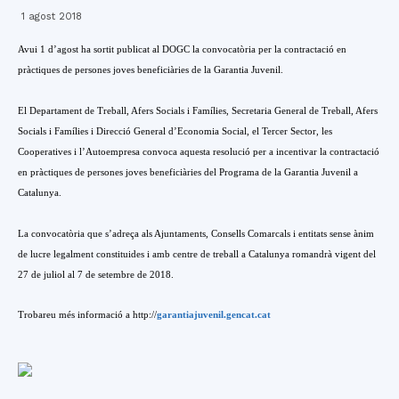
1 agost 2018
Avui 1 d’agost ha sortit publicat al DOGC la convocatòria per la contractació en
pràctiques de persones joves beneficiàries de la Garantia Juvenil.
El Departament de Treball, Afers Socials i Famílies, Secretaria General de Treball, Afers
Socials i Famílies i Direcció General d’Economia Social, el Tercer Sector, les
Cooperatives i l’Autoempresa convoca aquesta resolució per a incentivar la contractació
en pràctiques de persones joves beneficiàries del Programa de la Garantia Juvenil a
Catalunya.
La convocatòria que s’adreça als Ajuntaments, Consells Comarcals i entitats sense ànim
de lucre legalment constituides i amb centre de treball a Catalunya
romandrà vigent del
27 de juliol al 7 de setembre de 2018.
Trobareu més informació a
http://
garantiajuvenil.gencat.cat