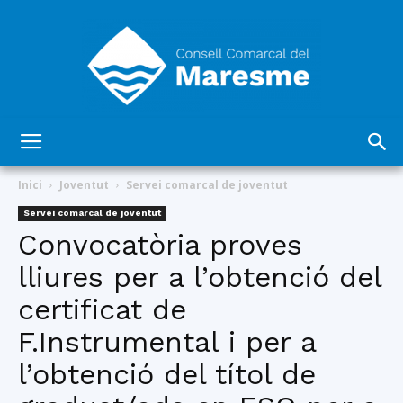
Consell
Inici
Joventut
Servei comarcal de joventut
Servei comarcal de joventut
Convocatòria proves
Comarcal
lliures per a l’obtenció del
certificat de
del
F.Instrumental i per a
l’obtenció del títol de
Maresme