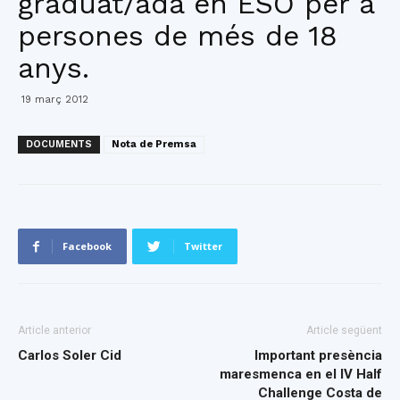
graduat/ada en ESO per a
persones de més de 18
anys.
19 març 2012
DOCUMENTS
Nota de Premsa
Facebook
Twitter
Article anterior
Article següent
Carlos Soler Cid
Important presència
maresmenca en el IV Half
Challenge Costa de