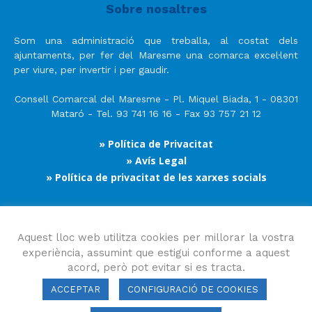
Sobre nosaltres
Som una administració que treballa, al costat dels
ajuntaments, per fer del Maresme una comarca excel·lent
per viure, per invertir i per gaudir.
Consell Comarcal del Maresme - Pl. Miquel Biada, 1 - 08301
Mataró - Tel. 93 741 16 16 - Fax 93 757 21 12
» Política de Privacitat
» Avís Legal
» Política de privacitat de les xarxes socials
Segueix-nos
Aquest lloc web utilitza cookies per millorar la vostra
experiència, assumint que estigui conforme a aquest
acord, però pot evitar si es tracta.
ACCEPTAR
CONFIGURACIÓ DE COOKIES