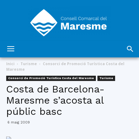
Consell
Inici
Turisme
Consorci de Promoció Turística Costa del
Maresme
Consorci de Promoció Turística Costa del Maresme
Turisme
Comarcal
Costa de Barcelona-
Maresme s’acosta al
públic basc
del
6 maig 2009
Maresme