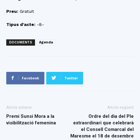
Preu:
Gratuït
Tipus d’acte:
-8-
DOCUMENTS
Agenda
Facebook
Twitter
Article anterior
Article següent
Premi Sunsi Mora a la
Ordre del dia del Ple
visibilització femenina
extraordinari que celebrarà
el Consell Comarcal del
Maresme el 18 de desembre