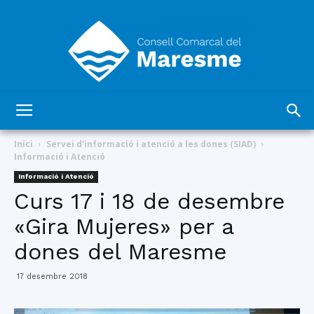
Consell
Inici
Servei d'informació i atenció a les dones (SIAD)
Informació i Atenció
Informació i Atenció
Comarcal
Curs 17 i 18 de desembre
«Gira Mujeres» per a
dones del Maresme
del
17 desembre 2018
Maresme