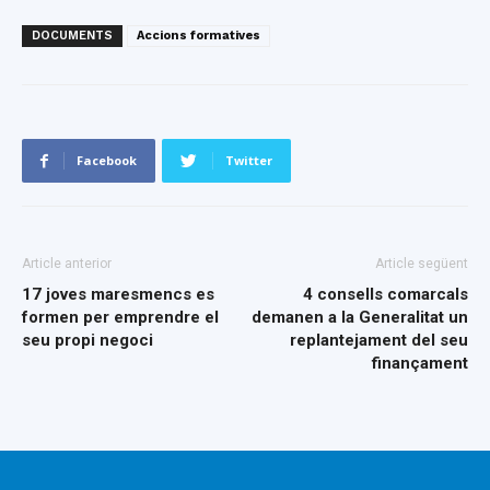
DOCUMENTS
Accions formatives
Facebook
Twitter
Article anterior
Article següent
17 joves maresmencs es
4 consells comarcals
formen per emprendre el
demanen a la Generalitat un
seu propi negoci
replantejament del seu
finançament