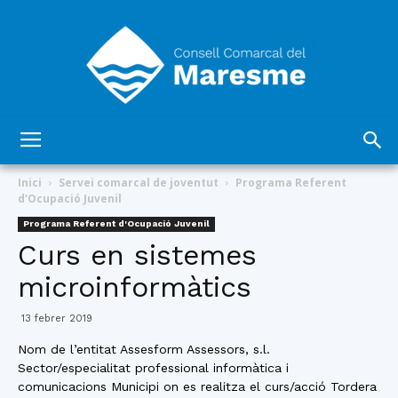
Consell
Inici
Servei comarcal de joventut
Programa Referent
d'Ocupació Juvenil
Programa Referent d'Ocupació Juvenil
Comarcal
Curs en sistemes
microinformàtics
del
13 febrer 2019
Nom de l’entitat Assesform Assessors, s.l.
Sector/especialitat professional informàtica i
comunicacions Municipi on es realitza el curs/acció Tordera
Maresme