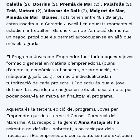
Calella
(2),
Dosrius
(2),
Premià de Mar
(2) ,
Palafolls
(2),
Teià
,
Mataró
(2),
Vilassar de Dalt
(2),
Malgrat de Mar
,
Pineda de Mar
i
Blanes
. Tots tenen entre 16 i 29 anys,
estan inscrits a la Garantia Juvenil i en aquests moments ni
estudien ni treballen. Els uneix també l’ambició de muntar
un negoci propi que els permeti autoocupar-se en allò que
més els agrada.
El Programa Joves per Emprendre facilitarà a aquests joves
formació general en matèria d’emprenedoria (plans
d’empresa, econòmics o financers, de producció, de
màrqueting, jurídics…), formació individualitzada i
tutorització de cada projecte. L´objectiu és que el jove
defineixi la seva idea de negoci en tots els seus àmbits per
poder posar-la en marxa en finalitzar el programa.
Aquesta és la tercera edició del programa Joves per
Emprendre que du a terme el Consell Comarcal del
Maresme. A la recepció, la gerent
Anna Antoja
els ha
animat a no defallir i, sobretot, a no tenir por dels
fracassos. «Els emprenedors consolidats sempre expliquen