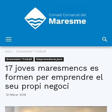
Consell
Inici
Economia i Treball
Economia i Treball
Emprenedoria jove
17 joves maresmencs es
Comarcal
formen per emprendre el
seu propi negoci
del
12 febrer 2019
Maresme