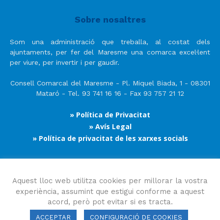
Sobre nosaltres
Som una administració que treballa, al costat dels
ajuntaments, per fer del Maresme una comarca excel·lent
per viure, per invertir i per gaudir.
Consell Comarcal del Maresme - Pl. Miquel Biada, 1 - 08301
Mataró - Tel. 93 741 16 16 - Fax 93 757 21 12
» Política de Privacitat
» Avís Legal
» Política de privacitat de les xarxes socials
Segueix-nos
Aquest lloc web utilitza cookies per millorar la vostra
experiència, assumint que estigui conforme a aquest
acord, però pot evitar si es tracta.
ACCEPTAR
CONFIGURACIÓ DE COOKIES