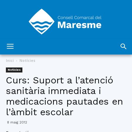
Consell
Inici
Notícies
Notícies
Curs: Suport a l’atenció
Comarcal
sanitària immediata i
medicacions pautades en
del
l’àmbit escolar
8 maig 2012
Maresme