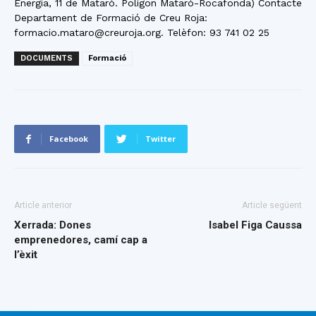
Energia, 11 de Mataró. Polígon Mataró-Rocafonda) Contacte
Departament de Formació de Creu Roja:
formacio.mataro@creuroja.org. Telèfon: 93 741 02 25
DOCUMENTS
Formació
Facebook
Twitter
Article anterior
Article següent
Xerrada: Dones
Isabel Figa Caussa
emprenedores, camí cap a
l’èxit