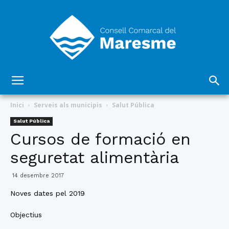
Consell
Inici
Serveis als municipis
Salut Pública
Salut Pública
Cursos de formació en
Comarcal
seguretat alimentària
14 desembre 2017
del
Noves dates pel 2019
Objectius
Maresme