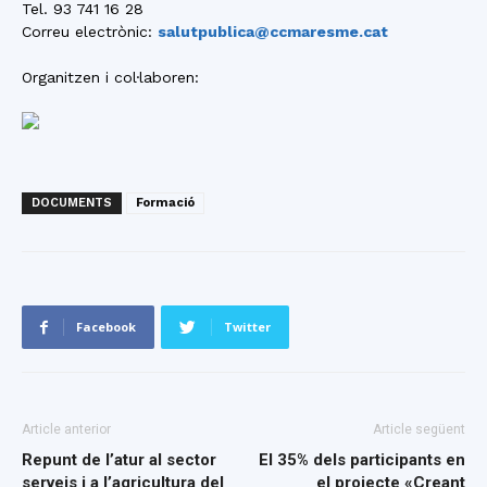
Tel. 93 741 16 28
Correu electrònic:
salutpublica@ccmaresme.cat
Organitzen i col·laboren:
DOCUMENTS
Formació
Facebook
Twitter
Article anterior
Article següent
Repunt de l’atur al sector
El 35% dels participants en
serveis i a l’agricultura del
el projecte «Creant