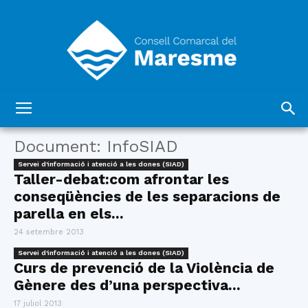
Consell
Document: InfoSIAD
Servei d'informació i atenció a les dones (SIAD)
Taller-debat:com afrontar les
Comarcal
conseqüències de les separacions de
parella en els...
24 setembre 2013
del
Servei d'informació i atenció a les dones (SIAD)
Curs de prevenció de la Violència de
Gènere des d’una perspectiva...
17 juliol 2013
Maresme