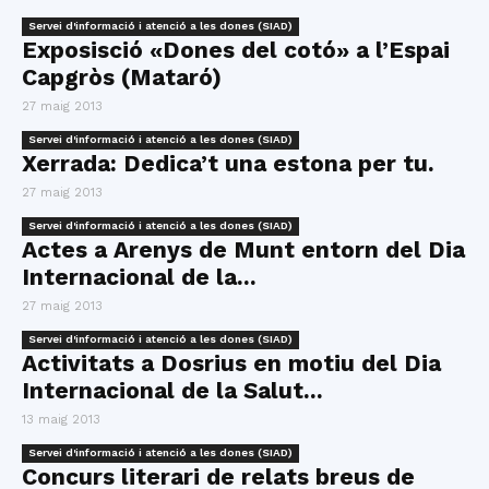
Servei d'informació i atenció a les dones (SIAD)
Exposisció «Dones del cotó» a l’Espai
Capgròs (Mataró)
27 maig 2013
Servei d'informació i atenció a les dones (SIAD)
Xerrada: Dedica’t una estona per tu.
27 maig 2013
Servei d'informació i atenció a les dones (SIAD)
Actes a Arenys de Munt entorn del Dia
Internacional de la...
27 maig 2013
Servei d'informació i atenció a les dones (SIAD)
Activitats a Dosrius en motiu del Dia
Internacional de la Salut...
13 maig 2013
Servei d'informació i atenció a les dones (SIAD)
Concurs literari de relats breus de