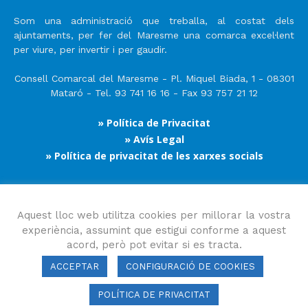
Som una administració que treballa, al costat dels
ajuntaments, per fer del Maresme una comarca excel·lent
per viure, per invertir i per gaudir.
Consell Comarcal del Maresme - Pl. Miquel Biada, 1 - 08301
Mataró - Tel. 93 741 16 16 - Fax 93 757 21 12
» Política de Privacitat
» Avís Legal
» Política de privacitat de les xarxes socials
Segueix-nos
Aquest lloc web utilitza cookies per millorar la vostra
experiència, assumint que estigui conforme a aquest
acord, però pot evitar si es tracta.
ACCEPTAR
CONFIGURACIÓ DE COOKIES
POLÍTICA DE PRIVACITAT
Consell Comarcal del Maresme 2023 Copyright © Tots els drets