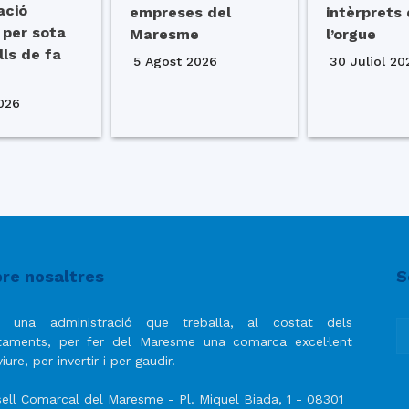
ació
empreses del
intèrprets
 per sota
Maresme
l’orgue
lls de fa
5 Agost 2026
30 Juliol 20
026
re nosaltres
S
 una administració que treballa, al costat dels
taments, per fer del Maresme una comarca excel·lent
iure, per invertir i per gaudir.
ell Comarcal del Maresme - Pl. Miquel Biada, 1 - 08301