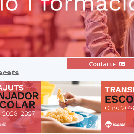
del
Maresme
Contacte
acats