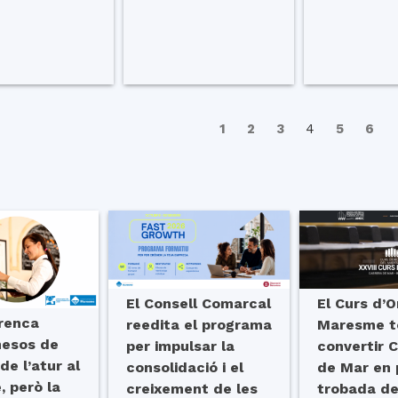
1
2
3
4
5
6
El Consell Comarcal
El Curs d’
trenca
reedita el programa
Maresme t
mesos de
per impulsar la
convertir 
e l’atur al
consolidació i el
de Mar en 
 però la
creixement de les
trobada de