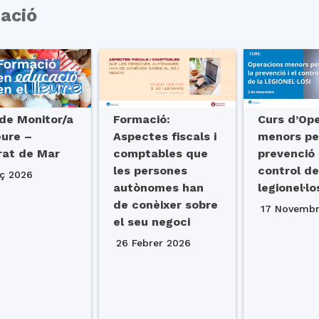
ació
de Monitor/a
Formació:
Curs d’Op
eure –
Aspectes fiscals i
menors pe
rat de Mar
comptables que
prevenció 
les persones
control de
ç 2026
autònomes han
legionel·lo
de conèixer sobre
17 Novembr
el seu negoci
26 Febrer 2026