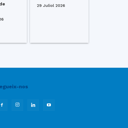
 de
29 Juliol 2026
26
egueix-nos