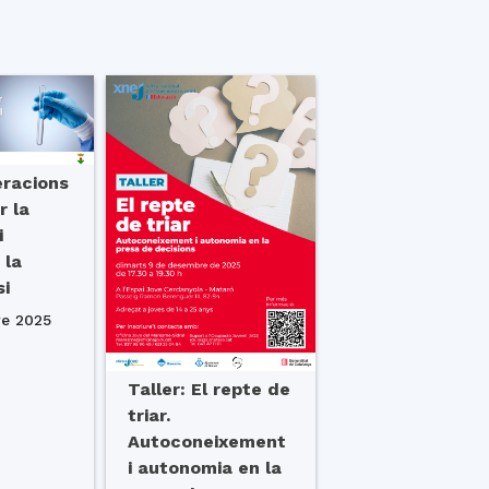
eracions
r la
i
 la
si
e 2025
Taller: El repte de
triar.
Autoconeixement
i autonomia en la