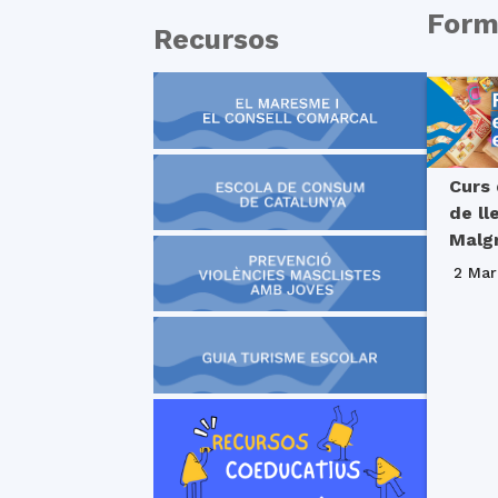
Form
Recursos
Curs 
de ll
Malg
2 Mar