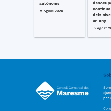
desocup
autònoms
continua
6 Agost 2026
dels nive
un any
5 Agost 2
Sob
Som
ajun
per v
Cons