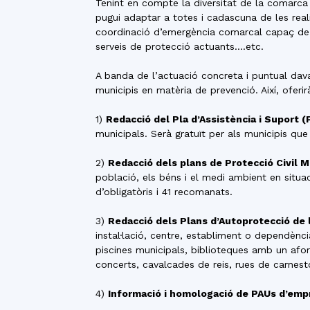
Tenint en compte la diversitat de la comarca i
pugui adaptar a totes i cadascuna de les reali
coordinació d’emergència comarcal capaç de do
serveis de protecció actuants….etc.
A banda de l’actuació concreta i puntual dav
municipis en matèria de prevenció. Així, oferir
1)
Redacció del Pla d’Assistència i Suport (
municipals. Serà gratuït per als municipis que 
2)
Redacció dels plans de Protecció Civil M
població, els béns i el medi ambient en situac
d’obligatòris i 41 recomanats.
3)
Redacció dels Plans d’Autoprotecció de l
instal·lació, centre, establiment o dependènci
piscines municipals, biblioteques amb un afo
concerts, cavalcades de reis, rues de carnest
4)
Informació i homologació de PAUs d’emp