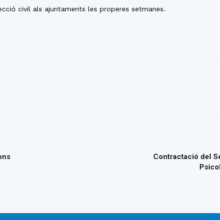
ecció civil als ajuntaments les properes setmanes.
ons
Contractació del S
Psico