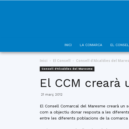
INICI
LA COMARCA
EL CONSEL
Inici
El Consell
Consell d'Alcaldies del Mar
Consell d'Alcaldies del Maresme
El CCM crearà u
21 març 2012
El Consell Comarcal del Maresme crearà un ser
com a objectiu donar resposta a les diferents 
entre les diferents poblacions de la comarca