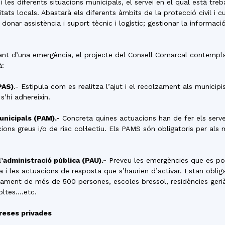
 les diferents situacions municipals, el servei en el qual està tr
del
tats locals. Abastarà els diferents àmbits de la protecció civil i 
nar assistència i suport tècnic i logístic; gestionar la informació
ant d’una emergència, el projecte del Consell Comarcal contempl
à:
Maresme
PAS)
.- Estipula com es realitza l’ajut i el recolzament als munici
s’hi adhereixin.
unicipals (PAM).-
Concreta quines actuacions han de fer els servei
ions greus i/o de risc col·lectiu. Els PAMS són obligatoris per als
’administració pública (PAU).-
Preveu les emergències que es pod
a i les actuacions de resposta que s’haurien d’activar. Estan obli
rament de més de 500 persones, escoles bressol, residències gerià
oltes….etc.
reses privades