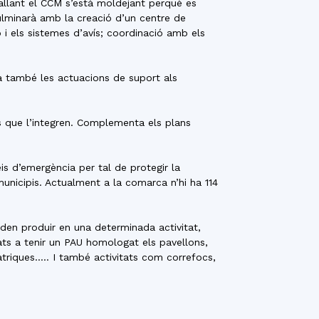
eballant el CCM s’està moldejant perquè es
culminarà amb la creació d’un centre de
 i els sistemes d’avís; coordinació amb els
a també les actuacions de suport als
pis que l’integren. Complementa els plans
s d’emergència per tal de protegir la
 municipis. Actualment a la comarca n’hi ha 114
en produir en una determinada activitat,
gats a tenir un PAU homologat els pavellons,
triques….. I també activitats com correfocs,