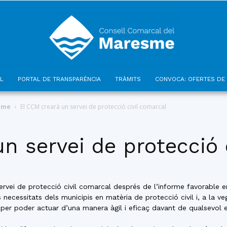
L
PORTAL DE TRANSPARÈNCIA
TRÀMITS
CONVOCA: OFERTES DE 
Consell
esme
El CCM crearà un servei de protecció civil comarcal
n servei de protecció 
Comarcal
vei de protecció civil comarcal després de l’informe favorable em
necessitats dels municipis en matèria de protecció civil i, a la v
 per poder actuar d’una manera àgil i eficaç davant de qualsevol 