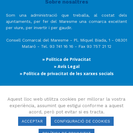
Sobre nosaltres
Som una administració que treballa, al costat dels
ajuntaments, per fer del Maresme una comarca excel·lent
per viure, per invertir i per gaudir.
Consell Comarcal del Maresme - Pl. Miquel Biada, 1 - 08301
Mataró - Tel. 93 741 16 16 - Fax 93 757 21 12
» Política de Privacitat
» Avís Legal
» Política de privacitat de les xarxes socials
Segueix-nos
Aquest lloc web utilitza cookies per millorar la vostra
experiència, assumint que estigui conforme a aquest
acord, però pot evitar si es tracta.
ACCEPTAR
CONFIGURACIÓ DE COOKIES