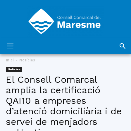
Consell
Inici
Notícies
Notícies
El Consell Comarcal
Comarcal
amplia la certificació
QAI10 a empreses
del
d’atenció domiciliària i de
servei de menjadors
Maresme