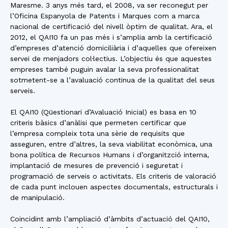
Maresme. 3 anys més tard, el 2008, va ser reconegut per
l’Oficina Espanyola de Patents i Marques com a marca
nacional de certificació del nivell òptim de qualitat. Ara, el
2012, el QAI10 fa un pas més i s’amplia amb la certificació
d’empreses d’atenció domiciliària i d’aquelles que ofereixen
servei de menjadors col·lectius. L’objectiu és que aquestes
empreses també puguin avalar la seva professionalitat
sotmetent-se a l’avaluació continua de la qualitat del seus
serveis.
El QAI10 (Qüestionari d’Avaluació Inicial) es basa en 10
criteris bàsics d’anàlisi que permeten certificar que
l’empresa compleix tota una sèrie de requisits que
asseguren, entre d’altres, la seva viabilitat econòmica, una
bona política de Recursos Humans i d’organitzció interna,
implantació de mesures de prevenció i seguretat i
programació de serveis o activitats. Els criteris de valoració
de cada punt inclouen aspectes documentals, estructurals i
de manipulació.
Coincidint amb l’ampliació d’àmbits d’actuació del QAI10,