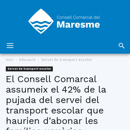
Consell
Inici
Educació
Servei de transport escolar
Servei de transport escolar
El Consell Comarcal
Comarcal
assumeix el 42% de la
pujada del servei del
del
transport escolar que
haurien d’abonar les
Maresme