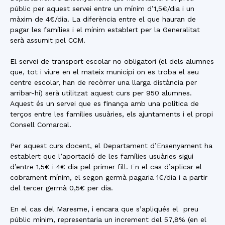
públic per aquest servei entre un mínim d’1,5€/dia i un
màxim de 4€/dia. La diferència entre el que hauran de
pagar les famílies i el mínim establert per la Generalitat
serà assumit pel CCM.
El servei de transport escolar no obligatori (el dels alumnes
que, tot i viure en el mateix municipi on es troba el seu
centre escolar, han de recòrrer una llarga distància per
arribar-hi) serà utilitzat aquest curs per 950 alumnes.
Aquest és un servei que es finança amb una política de
terços entre les famílies usuàries, els ajuntaments i el propi
Consell Comarcal.
Per aquest curs docent, el Departament d’Ensenyament ha
establert que l’aportació de les famílies usuàries sigui
d’entre 1,5€ i 4€ dia pel primer fill. En el cas d’aplicar el
cobrament mínim, el segon germà pagaria 1€/dia i a partir
del tercer germà 0,5€ per dia.
En el cas del Maresme, i encara que s’apliqués el preu
públic mínim, representaria un increment del 57,8% (en el