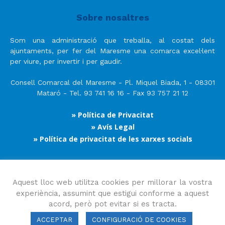
Sobre nosaltres
Som una administració que treballa, al costat dels
ajuntaments, per fer del Maresme una comarca excel·lent
per viure, per invertir i per gaudir.
Consell Comarcal del Maresme - Pl. Miquel Biada, 1 - 08301
Mataró - Tel. 93 741 16 16 - Fax 93 757 21 12
» Política de Privacitat
» Avís Legal
» Política de privacitat de les xarxes socials
Segueix-nos
Aquest lloc web utilitza cookies per millorar la vostra
experiència, assumint que estigui conforme a aquest
acord, però pot evitar si es tracta.
ACCEPTAR
CONFIGURACIÓ DE COOKIES