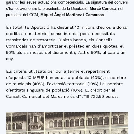
garantir les seves actuacions competencials. La signatura del conveni
s’ha fet avui entre la presidenta de la Diputació,
Mercè Conesa
, i el
president del CCM,
Miquel Àngel Martínez i Camarasa
.
En total, la Diputació ha destinat 10 milions d’euros a donar
crèdits a curt termini, sense interès, per a necessitats
transitòries de tresoreria. D’altra banda, els Consells
Comarcals han d’amortitzar el préstec en dues quotes, el
50% als sis mesos del lliurament i, l’altre 50%, al cap d’un
any.
Els criteris utilitzats per dur a terme el repartiment
d’aquests 10 MEUR han estat la població (40%), el nombre
de municipis (40%), l’extensió territorial (10%) i el nombre
d’entitats singulars de població (10%). El crèdit per al
Consell Comarcal del Maresme és d’1.719.722,59 euros.