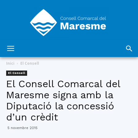
Consell
Inici
El Consell
El Consell
El Consell Comarcal del
Comarcal
Maresme signa amb la
Diputació la concessió
del
d’un crèdit
5 novembre 2015
Maresme