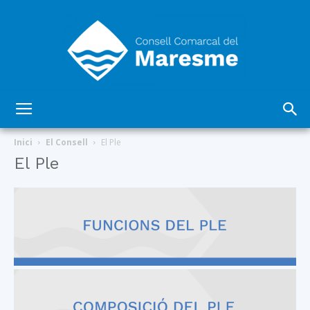
Consell
Inici
El Consell
El Ple
El Ple
Comarcal
del
Maresme