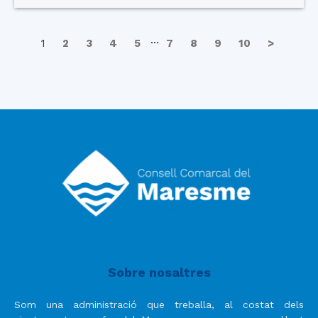
…
1
2
3
4
5
7
8
9
10
>
Sobre nosaltres
Som una administració que treballa, al costat dels