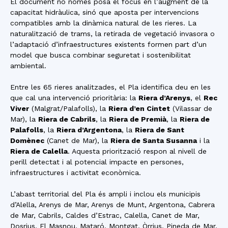
El document no només posa el focus en l’augment de la
capacitat hidràulica, sinó que aposta per intervencions
compatibles amb la dinàmica natural de les rieres. La
naturalització de trams, la retirada de vegetació invasora o
l’adaptació d’infraestructures existents formen part d’un
model que busca combinar seguretat i sostenibilitat
ambiental.
Entre les 65 rieres analitzades, el Pla identifica deu en les
que cal una intervenció prioritària: la
Riera d’Arenys
, el
Rec
Viver
(Malgrat/Palafolls), la
Riera d’en Cintet
(Vilassar de
Mar), la
Riera de Cabrils
, la
Riera de Premià
, la
Riera de
Palafolls
, la
Riera d’Argentona
, la
Riera de Sant
Domènec
(Canet de Mar), la
Riera de Santa Susanna
i la
Riera de Calella
. Aquesta priorització respon al nivell de
perill detectat i al potencial impacte en persones,
infraestructures i activitat econòmica.
L’abast territorial del Pla és ampli i inclou els municipis
d’Alella, Arenys de Mar, Arenys de Munt, Argentona, Cabrera
de Mar, Cabrils, Caldes d’Estrac, Calella, Canet de Mar,
Dosrius, El Masnou, Mataró, Montgat, Òrrius, Pineda de Mar,