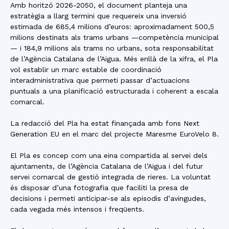
Amb horitzó 2026-2050, el document planteja una
estratègia a llarg termini que requereix una inversió
estimada de 685,4 milions d’euros: aproximadament 500,5
milions destinats als trams urbans —competència municipal
— i 184,9 milions als trams no urbans, sota responsabilitat
de l’Agència Catalana de l’Aigua. Més enllà de la xifra, el Pla
vol establir un marc estable de coordinació
interadministrativa que permeti passar d’actuacions
puntuals a una planificació estructurada i coherent a escala
comarcal.
La redacció del Pla ha estat finançada amb fons Next
Generation EU en el marc del projecte Maresme EuroVelo 8.
El Pla es concep com una eina compartida al servei dels
ajuntaments, de l’Agència Catalana de l’Aigua i del futur
servei comarcal de gestió integrada de rieres. La voluntat
és disposar d’una fotografia que faciliti la presa de
decisions i permeti anticipar-se als episodis d’avingudes,
cada vegada més intensos i freqüents.