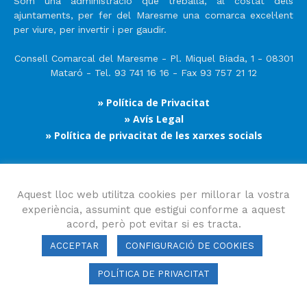
Som una administració que treballa, al costat dels
ajuntaments, per fer del Maresme una comarca excel·lent
per viure, per invertir i per gaudir.
Consell Comarcal del Maresme - Pl. Miquel Biada, 1 - 08301
Mataró - Tel. 93 741 16 16 - Fax 93 757 21 12
» Política de Privacitat
» Avís Legal
» Política de privacitat de les xarxes socials
Segueix-nos
Aquest lloc web utilitza cookies per millorar la vostra
experiència, assumint que estigui conforme a aquest
acord, però pot evitar si es tracta.
ACCEPTAR
CONFIGURACIÓ DE COOKIES
POLÍTICA DE PRIVACITAT
Consell Comarcal del Maresme 2023 Copyright © Tots els drets
reservats