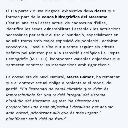
El Pla parteix d’una diagnosi exhaustiva de
65 rieres
que
formen part de la
conca hidrogràfica del Maresme
.
L’estudi analitza l’estat actual de cadascuna d’elles,
identifica les seves vulnerabilitats i estableix les actuacions
necessàries per reduir el risc d’inundació, especialment en
aquells trams amb major exposició de població i activitat
econòmica. L’anàlisi s’ha dut a terme seguint els criteris
definits pel Ministeri per a la Transició Ecològica i el Repte
Demogràfic (MITECO), incorporant variables objectives que
permeten prioritzar les intervencions amb rigor tècnic.
La consellera de Medi Natural,
Marta Gómez
, ha remarcat
que el context actual obliga a replantejar el model de
gestió: “
En l’escenari de canvi climàtic que vivim és
imprescindible fer una revisió integral del sistema
hidràulic del Maresme. Aquest Pla Director ens
proporciona una base objectiva i detallada per actuar
amb criteri, prioritzant allò que és més urgent i
planificant amb visió de futur
”.