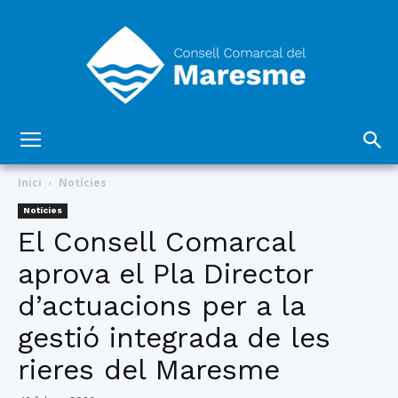
Consell
Inici
Notícies
Notícies
El Consell Comarcal
Comarcal
aprova el Pla Director
d’actuacions per a la
del
gestió integrada de les
rieres del Maresme
Maresme