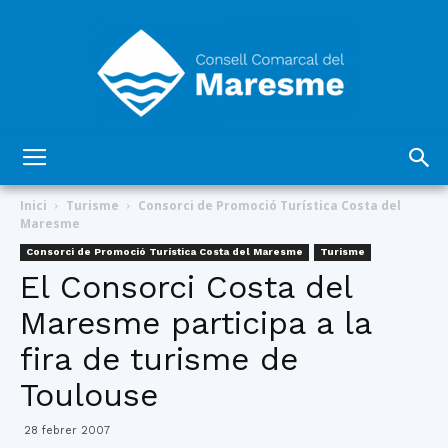
Consell
Inici
Turisme
Consorci de Promoció Turística Costa del
Maresme
Consorci de Promoció Turística Costa del Maresme
Turisme
Comarcal
El Consorci Costa del
Maresme participa a la
fira de turisme de
del
Toulouse
28 febrer 2007
Maresme