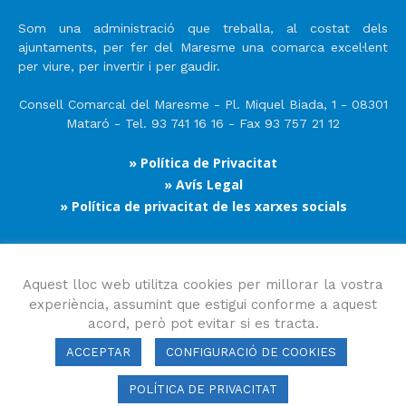
Som una administració que treballa, al costat dels
ajuntaments, per fer del Maresme una comarca excel·lent
per viure, per invertir i per gaudir.
Consell Comarcal del Maresme - Pl. Miquel Biada, 1 - 08301
Mataró - Tel. 93 741 16 16 - Fax 93 757 21 12
» Política de Privacitat
» Avís Legal
» Política de privacitat de les xarxes socials
Segueix-nos
Aquest lloc web utilitza cookies per millorar la vostra
experiència, assumint que estigui conforme a aquest
acord, però pot evitar si es tracta.
ACCEPTAR
CONFIGURACIÓ DE COOKIES
POLÍTICA DE PRIVACITAT
Consell Comarcal del Maresme 2023 Copyright © Tots els drets