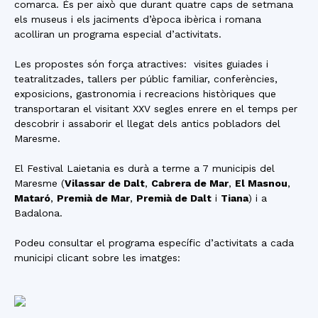
comarca. És per això que durant quatre caps de setmana
els museus i els jaciments d’època ibèrica i romana
acolliran un programa especial d’activitats.
Les propostes són força atractives: visites guiades i
teatralitzades, tallers per públic familiar, conferències,
exposicions, gastronomia i recreacions històriques que
transportaran el visitant XXV segles enrere en el temps per
descobrir i assaborir el llegat dels antics pobladors del
Maresme.
El Festival Laietania es durà a terme a 7 municipis del
Maresme (
Vilassar de Dalt
,
Cabrera de Mar
,
El Masnou
,
Mataró
,
Premià de Mar
,
Premià de Dalt
i
Tiana
) i a
Badalona.
Podeu consultar el programa específic d’activitats a cada
municipi clicant sobre les imatges: