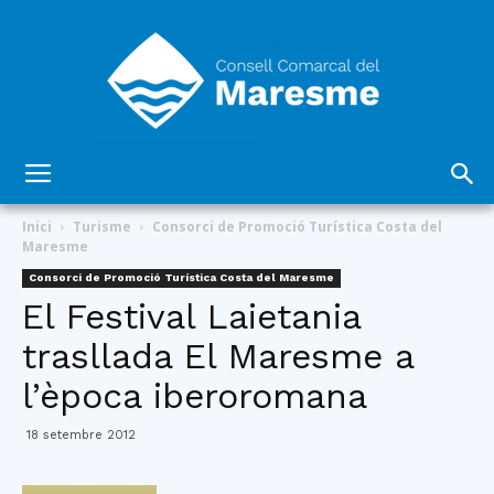
Consell
Inici
Turisme
Consorci de Promoció Turística Costa del
Maresme
Consorci de Promoció Turística Costa del Maresme
Comarcal
El Festival Laietania
trasllada El Maresme a
l’època iberoromana
del
18 setembre 2012
Maresme