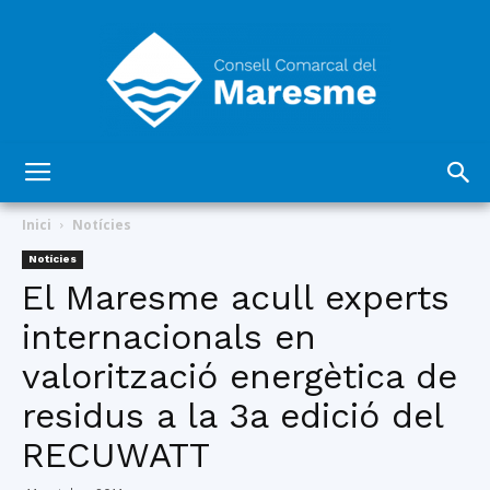
Consell
Inici
Notícies
Notícies
El Maresme acull experts
Comarcal
internacionals en
valorització energètica de
del
residus a la 3a edició del
RECUWATT
Maresme