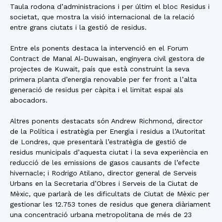
Taula rodona d’administracions i per últim el bloc Residus i
societat, que mostra la visió internacional de la relació
entre grans ciutats i la gestió de residus.
Entre els ponents destaca la intervenció en el Forum
Contract de Manal Al-Duwaisan, enginyera civil gestora de
projectes de Kuwait, país que està construint la seva
primera planta d’energia renovable per fer front a l’alta
generació de residus per càpita i el limitat espai als
abocadors.
Altres ponents destacats són Andrew Richmond, director
de la Política i estratègia per Energia i residus a l’Autoritat
de Londres, que presentarà l’estratègia de gestió de
residus municipals d’aquesta ciutat i la seva experiència en
reducció de les emissions de gasos causants de l’efecte
hivernacle; i Rodrigo Atilano, director general de Serveis
Urbans en la Secretaria d’Obres i Serveis de la Ciutat de
Mèxic, que parlarà de les dificultats de Ciutat de Mèxic per
gestionar les 12.753 tones de residus que genera diàriament
una concentració urbana metropolitana de més de 23