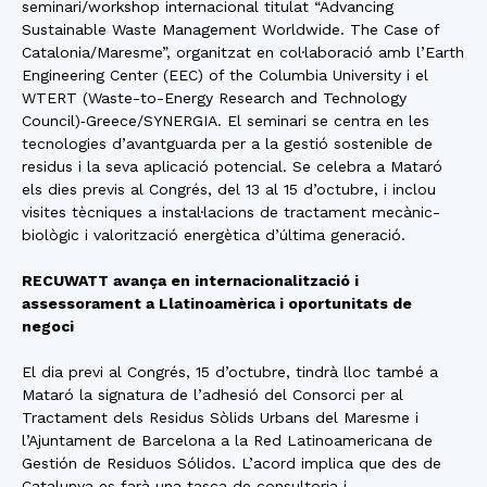
seminari/workshop internacional titulat “Advancing
Sustainable Waste Management Worldwide. The Case of
Catalonia/Maresme”, organitzat en col·laboració amb l’Earth
Engineering Center (EEC) of the Columbia University i el
WTERT (Waste-to-Energy Research and Technology
Council)‑Greece/SYNERGIA. El seminari se centra en les
tecnologies d’avantguarda per a la gestió sostenible de
residus i la seva aplicació potencial. Se celebra a Mataró
els dies previs al Congrés, del 13 al 15 d’octubre, i inclou
visites tècniques a instal·lacions de tractament mecànic-
biològic i valorització energètica d’última generació.
RECUWATT avança en internacionalització i
assessorament a Llatinoamèrica i oportunitats de
negoci
El dia previ al Congrés, 15 d’octubre, tindrà lloc també a
Mataró la signatura de l’adhesió del Consorci per al
Tractament dels Residus Sòlids Urbans del Maresme i
l’Ajuntament de Barcelona a la Red Latinoamericana de
Gestión de Residuos Sólidos. L’acord implica que des de
Catalunya es farà una tasca de consultoria i