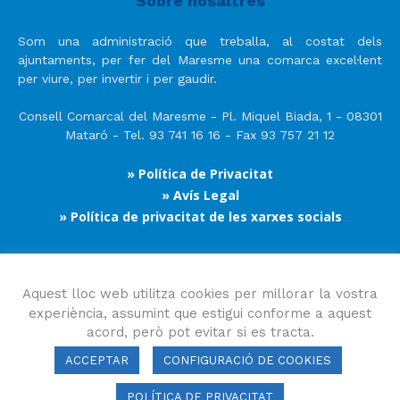
Sobre nosaltres
Som una administració que treballa, al costat dels
ajuntaments, per fer del Maresme una comarca excel·lent
per viure, per invertir i per gaudir.
Consell Comarcal del Maresme - Pl. Miquel Biada, 1 - 08301
Mataró - Tel. 93 741 16 16 - Fax 93 757 21 12
» Política de Privacitat
» Avís Legal
» Política de privacitat de les xarxes socials
Segueix-nos
Aquest lloc web utilitza cookies per millorar la vostra
experiència, assumint que estigui conforme a aquest
acord, però pot evitar si es tracta.
ACCEPTAR
CONFIGURACIÓ DE COOKIES
POLÍTICA DE PRIVACITAT