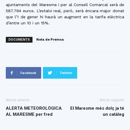
ajuntaments del Maresme i per al Consell Comarcal serà de
587.794 euros. L’estalvi real, però, serà éncara major donat
que l’1 de gener hi haurà un augment en la tarifa elèctrica
d’entre un 10 i un 15%.
DOCUMENTS
Nota de Premsa
Facebook
Twitter
Article anterior
Article següent
ALERTA METEOROLÒGICA
El Maresme més dolç ja té
AL MARESME per fred
un catàleg