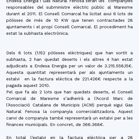
Endesa Energia i Gas Natural Fenosa seran les companyies
responsables del subministre elèctric públic al Maresme
durant el 2011. El Consell Comarcal ha licitat avui 6 lots de
pòlisses de més de 10 KW que tenen contractades 28
ajuntaments i el propi Consell Comarcal. El procediment ha
estat la subhasta electrònica.
Dels 6 lots (1.152 pòlisses elèctriques) que han sortit a
subhasta, 2 han quedat deserts i els altres 4 han estat
adjudicats a Endesa Energia per un valor de 3.215.558,15€.
Aquesta quantitat representarà per als ajuntaments un
estalvi en la factura elèctica de 221.426€ respecte a la
pagada aquest 2010.
Pel que fa als 2 lots que han quedats deserts, el Consell
Comarcal de Maresme s’adherirà a l’Acord Marc de
l’Associació Catalana de Municipis (ACM) perquè sigui Gas
Natural Fenosa la companyia comercialitzadora. Aquest
canvi de companyia també representarà un estalvi per a les
finances municipals. En concret, de 366.368€.
En total l’estalvi en la factura elèctrica per a 28