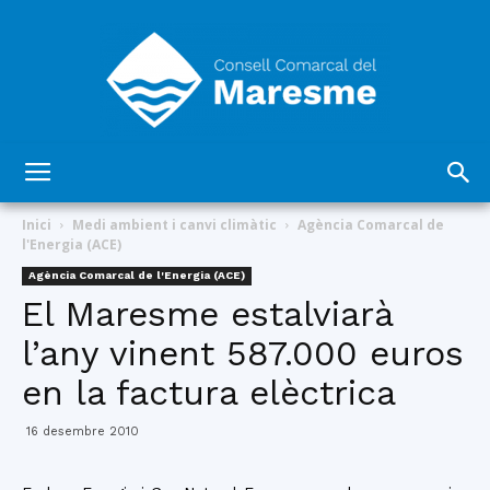
Consell
Inici
Medi ambient i canvi climàtic
Agència Comarcal de
l'Energia (ACE)
Agència Comarcal de l'Energia (ACE)
Comarcal
El Maresme estalviarà
l’any vinent 587.000 euros
en la factura elèctrica
del
16 desembre 2010
Maresme