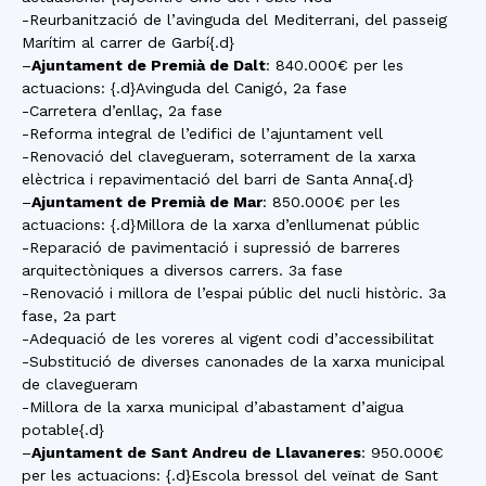
-Reurbanització de l’avinguda del Mediterrani, del passeig
Marítim al carrer de Garbí{.d}
–
Ajuntament de Premià de Dalt
: 840.000€ per les
actuacions: {.d}Avinguda del Canigó, 2a fase
-Carretera d’enllaç, 2a fase
-Reforma integral de l’edifici de l’ajuntament vell
-Renovació del clavegueram, soterrament de la xarxa
elèctrica i repavimentació del barri de Santa Anna{.d}
–
Ajuntament de Premià de Mar
: 850.000€ per les
actuacions: {.d}Millora de la xarxa d’enllumenat públic
-Reparació de pavimentació i supressió de barreres
arquitectòniques a diversos carrers. 3a fase
-Renovació i millora de l’espai públic del nucli històric. 3a
fase, 2a part
-Adequació de les voreres al vigent codi d’accessibilitat
-Substitució de diverses canonades de la xarxa municipal
de clavegueram
-Millora de la xarxa municipal d’abastament d’aigua
potable{.d}
–
Ajuntament de Sant Andreu de Llavaneres
: 950.000€
per les actuacions: {.d}Escola bressol del veïnat de Sant