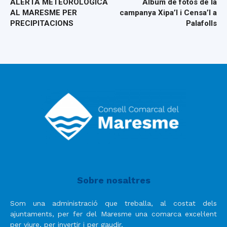
ALERTA METEOROLÒGICA
Àlbum de fotos de la
AL MARESME PER
campanya Xipa’l i Censa’l a
PRECIPITACIONS
Palafolls
Sobre nosaltres
Som una administració que treballa, al costat dels
ajuntaments, per fer del Maresme una comarca excel·lent
per viure, per invertir i per gaudir.