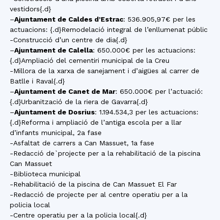
vestidors{.d}
–
Ajuntament de Caldes d’Estrac
: 536.905,97€ per les
actuacions: {.d}Remodelació integral de l’enllumenat públic
-Construcció d’un centre de dia{.d}
–
Ajuntament de Calella
: 650.000€ per les actuacions:
{.d}Ampliació del cementiri municipal de la Creu
-Millora de la xarxa de sanejament i d’aigües al carrer de
Batlle i Raval{.d}
–
Ajuntament de Canet de Mar
: 650.000€ per l’actuació:
{.d}Urbanització de la riera de Gavarra{.d}
–
Ajuntament de Dosrius
: 1.194.534,3 per les actuacions:
{.d}Reforma i ampliació de l’antiga escola per a llar
d’infants municipal, 2a fase
-Asfaltat de carrers a Can Massuet, 1a fase
-Redacció de`projecte per a la rehabilitació de la piscina
Can Massuet
-Biblioteca municipal
-Rehabilitació de la piscina de Can Massuet El Far
-Redacció de projecte per al centre operatiu per a la
policia local
-Centre operatiu per a la policia local{.d}