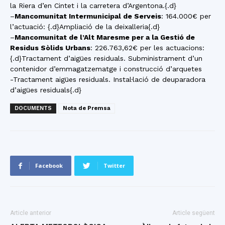
la Riera d’en Cintet i la carretera d’Argentona.{.d}
–
Mancomunitat Intermunicipal de Serveis
: 164.000€ per
l’actuació: {.d}Ampliació de la deixalleria{.d}
–
Mancomunitat de l’Alt Maresme per a la Gestió de
Residus Sòlids Urbans
: 226.763,62€ per les actuacions:
{.d}Tractament d’aigües residuals. Subministrament d’un
contenidor d’emmagatzematge i construcció d’arquetes
-Tractament aigües residuals. Instal·lació de deuparadora
d’aigües residuals{.d}
DOCUMENTS
Nota de Premsa
Facebook
Twitter
Article anterior
Article següent