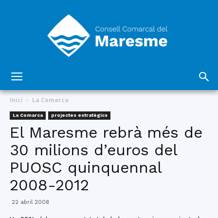
Consell
Inici
La Comarca
La Comarca
projectes estratègics
El Maresme rebrà més de
Comarcal
30 milions d’euros del
PUOSC quinquennal
del
2008-2012
22 abril 2008
Maresme