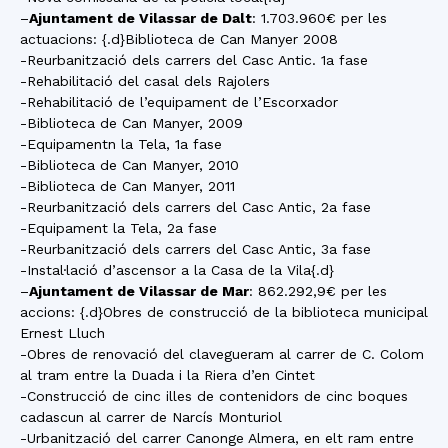
–
Ajuntament de Vilassar de Dalt
: 1.703.960€ per les
actuacions: {.d}Biblioteca de Can Manyer 2008
-Reurbanització dels carrers del Casc Antic. 1a fase
-Rehabilitació del casal dels Rajolers
-Rehabilitació de l’equipament de l’Escorxador
-Biblioteca de Can Manyer, 2009
-Equipamentn la Tela, 1a fase
-Biblioteca de Can Manyer, 2010
-Biblioteca de Can Manyer, 2011
-Reurbanització dels carrers del Casc Antic, 2a fase
-Equipament la Tela, 2a fase
-Reurbanització dels carrers del Casc Antic, 3a fase
-Instal·lació d’ascensor a la Casa de la Vila{.d}
–
Ajuntament de Vilassar de Mar
: 862.292,9€ per les
accions: {.d}Obres de construcció de la biblioteca municipal
Ernest Lluch
-Obres de renovació del clavegueram al carrer de C. Colom
al tram entre la Duada i la Riera d’en Cintet
-Construcció de cinc illes de contenidors de cinc boques
cadascun al carrer de Narcís Monturiol
-Urbanització del carrer Canonge Almera, en elt ram entre