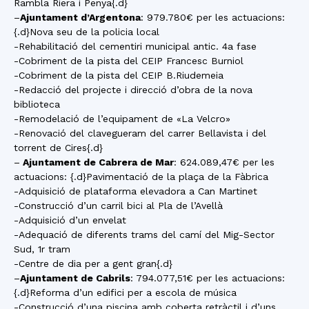
Rambla Riera i Penya{.d}
–
Ajuntament d’Argentona
: 979.780€ per les actuacions:
{.d}Nova seu de la policia local
-Rehabilitació del cementiri municipal antic. 4a fase
-Cobriment de la pista del CEIP Francesc Burniol
-Cobriment de la pista del CEIP B.Riudemeia
-Redacció del projecte i direcció d’obra de la nova
biblioteca
-Remodelació de l’equipament de «La Velcro»
-Renovació del clavegueram del carrer Bellavista i del
torrent de Cires{.d}
–
Ajuntament de Cabrera de Mar
: 624.089,47€ per les
actuacions: {.d}Pavimentació de la plaça de la Fàbrica
-Adquisició de plataforma elevadora a Can Martinet
-Construcció d’un carril bici al Pla de l’Avellà
-Adquisició d’un envelat
-Adequació de diferents trams del camí del Mig-Sector
Sud, 1r tram
-Centre de dia per a gent gran{.d}
–
Ajuntament de Cabrils
: 794.077,51€ per les actuacions:
{.d}Reforma d’un edifici per a escola de música
-Construcció d’una piscina amb coberta retràctil i d’uns