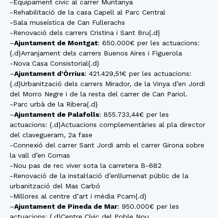
-Equipament cívic al carrer Muntanya
-Rehabilitació de la casa Capell al Parc Central
-Sala museística de Can Fullerachs
-Renovació dels carrers Cristina i Sant Bru{.d}
–
Ajuntament de Montgat
: 650.000€ per les actuacions:
{.d}Arranjament dels carrers Buenos Aires i Figuerola
-Nova Casa Consistorial{.d}
–
Ajuntament d’Òrrius
: 421.429,51€ per les actuacions:
{.d}Urbanització dels carrers Mirador, de la Vinya d’en Jordi
del Morro Negre i de la resta del carrer de Can Pariol.
-Parc urbà de la Ribera{.d}
–
Ajuntament de Palafolls
: 855.733,44€ per les
actuacions: {.d}Actuacions complementàries al pla director
del clavegueram, 2a fase
-Connexió del carrer Sant Jordi amb el carrer Girona sobre
la vall d’en Comas
-Nou pas de rec viver sota la carretera B-682
-Renovació de la instal·lació d’enllumenat públic de la
urbanització del Mas Carbó
-Millores al centre d’art i mèdia Pcam{.d}
–
Ajuntament de Pineda de Mar
: 950.000€ per les
actuacions: {.d}Centre Cívic del Poble Nou