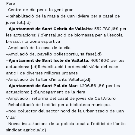
Pere
-Centre de dia per a la gent gran
-Rehabilitació de la masia de Can Rivière per a casal de
joventut.{.d}
–
Ajuntament de Sant Cebrià de Vallalta
: 552.780,16€ per
les actuacions: {.d}Instal·lació de biomassa per a l’escola
bressol i la zona esportiva
-Ampliació de la casa de la vila
-Ampliació del pavelló poliesportiu, 1a fase{.d}
–
Ajuntament de Sant Iscle de Vallalta
: 466.180€ per les
actuacions: {.d}Rehabilitació i ordenació viària del casc
antic i de diverses millores urbanes
-Ampliació de la llar d’infants Vallalta{.d}
–
Ajuntament de Sant Pol de Mar
: 1.206.561,8€ per les
actuacions: {.d}Endegament de la riera
-Ampliació i reforma del casal de joves de Ca l’Arturo
-Rehabilitació de l’edifici per a biblioteca municipal
-Nou col·lector del sector nord de la urbanització de Can
Villar
-Noves instal·lacions de la policia local a l’edifici de l’antic
sindicat agrícola{.d}