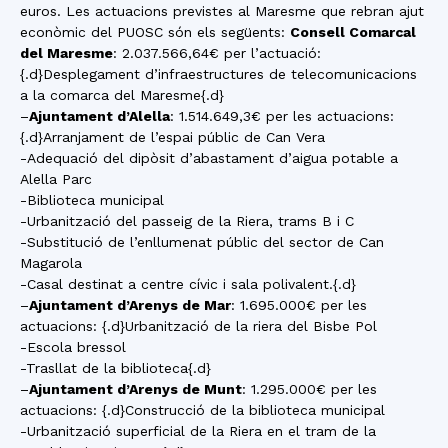
euros. Les actuacions previstes al Maresme que rebran ajut
econòmic del PUOSC són els següents:
Consell Comarcal
del Maresme
: 2.037.566,64€ per l’actuació:
{.d}Desplegament d’infraestructures de telecomunicacions
a la comarca del Maresme{.d}
–
Ajuntament d’Alella
: 1.514.649,3€ per les actuacions:
{.d}Arranjament de l’espai públic de Can Vera
-Adequació del dipòsit d’abastament d’aigua potable a
Alella Parc
-Biblioteca municipal
-Urbanització del passeig de la Riera, trams B i C
-Substitució de l’enllumenat públic del sector de Can
Magarola
-Casal destinat a centre cívic i sala polivalent.{.d}
–
Ajuntament d’Arenys de Mar
: 1.695.000€ per les
actuacions: {.d}Urbanització de la riera del Bisbe Pol
-Escola bressol
-Trasllat de la biblioteca{.d}
–
Ajuntament d’Arenys de Munt
: 1.295.000€ per les
actuacions: {.d}Construcció de la biblioteca municipal
-Urbanització superficial de la Riera en el tram de la