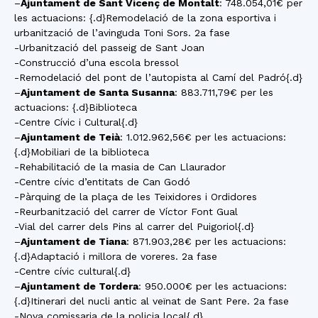
–
Ajuntament de Sant Vicenç de Montalt
: 748.054,01€ per
les actuacions: {.d}Remodelació de la zona esportiva i
urbanització de l’avinguda Toni Sors. 2a fase
-Urbanització del passeig de Sant Joan
-Construcció d’una escola bressol
-Remodelació del pont de l’autopista al Camí del Padró{.d}
–
Ajuntament de Santa Susanna
: 883.711,79€ per les
actuacions: {.d}Biblioteca
-Centre Cívic i Cultural{.d}
–
Ajuntament de Teià
: 1.012.962,56€ per les actuacions:
{.d}Mobiliari de la biblioteca
-Rehabilitació de la masia de Can Llaurador
-Centre cívic d’entitats de Can Godó
-Pàrquing de la plaça de les Teixidores i Ordidores
-Reurbanització del carrer de Víctor Font Gual
-Vial del carrer dels Pins al carrer del Puigoriol{.d}
–
Ajuntament de Tiana
: 871.903,28€ per les actuacions:
{.d}Adaptació i millora de voreres. 2a fase
-Centre cívic cultural{.d}
–
Ajuntament de Tordera
: 950.000€ per les actuacions:
{.d}Itinerari del nucli antic al veïnat de Sant Pere. 2a fase
-Nova comissaria de la policia local{.d}