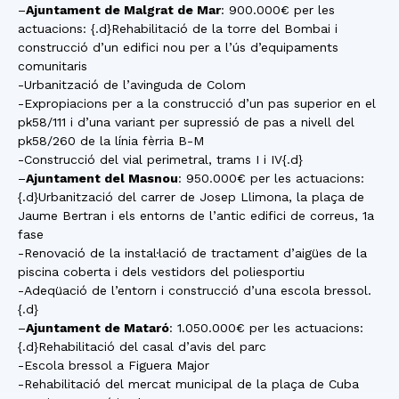
–
Ajuntament de Malgrat de Mar
: 900.000€ per les
actuacions: {.d}Rehabilitació de la torre del Bombai i
construcció d’un edifici nou per a l’ús d’equipaments
comunitaris
-Urbanització de l’avinguda de Colom
-Expropiacions per a la construcció d’un pas superior en el
pk58/111 i d’una variant per supressió de pas a nivell del
pk58/260 de la línia fèrria B-M
-Construcció del vial perimetral, trams I i IV{.d}
–
Ajuntament del Masnou
: 950.000€ per les actuacions:
{.d}Urbanització del carrer de Josep Llimona, la plaça de
Jaume Bertran i els entorns de l’antic edifici de correus, 1a
fase
-Renovació de la instal·lació de tractament d’aigües de la
piscina coberta i dels vestidors del poliesportiu
-Adeqüació de l’entorn i construcció d’una escola bressol.
{.d}
–
Ajuntament de Mataró
: 1.050.000€ per les actuacions:
{.d}Rehabilitació del casal d’avis del parc
-Escola bressol a Figuera Major
-Rehabilitació del mercat municipal de la plaça de Cuba