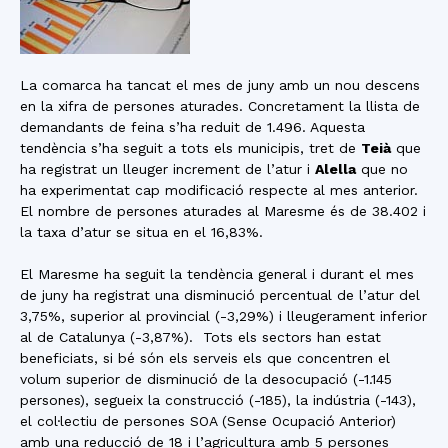
La comarca ha tancat el mes de juny amb un nou descens
en la xifra de persones aturades. Concretament la llista de
demandants de feina s’ha reduit de 1.496. Aquesta
tendència s’ha seguit a tots els municipis, tret de
Teià
que
ha registrat un lleuger increment de l’atur i
Alella
que no
ha experimentat cap modificació respecte al mes anterior.
El nombre de persones aturades al Maresme és de 38.402 i
la taxa d’atur se situa en el 16,83%.
El Maresme ha seguit la tendència general i durant el mes
de juny ha registrat una disminució percentual de l’atur del
3,75%, superior al provincial (-3,29%) i lleugerament inferior
al de Catalunya (-3,87%). Tots els sectors han estat
beneficiats, si bé són els serveis els que concentren el
volum superior de disminució de la desocupació (-1.145
persones), segueix la construcció (-185), la indústria (-143),
el col·lectiu de persones SOA (Sense Ocupació Anterior)
amb una reducció de 18 i l’agricultura amb 5 persones