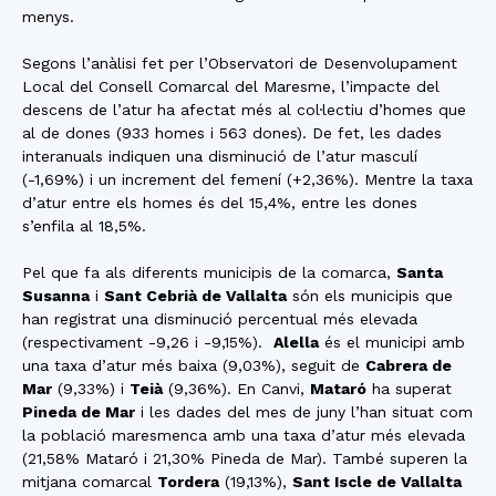
menys.
Segons l’anàlisi fet per l’Observatori de Desenvolupament
Local del Consell Comarcal del Maresme, l’impacte del
descens de l’atur ha afectat més al col·lectiu d’homes que
al de dones (933 homes i 563 dones). De fet, les dades
interanuals indiquen una disminució de l’atur masculí
(-1,69%) i un increment del femení (+2,36%). Mentre la taxa
d’atur entre els homes és del 15,4%, entre les dones
s’enfila al 18,5%.
Pel que fa als diferents municipis de la comarca,
Santa
Susanna
i
Sant Cebrià de Vallalta
són els municipis que
han registrat una disminució percentual més elevada
(respectivament -9,26 i -9,15%).
Alella
és el municipi amb
una taxa d’atur més baixa (9,03%), seguit de
Cabrera de
Mar
(9,33%) i
Teià
(9,36%). En Canvi,
Mataró
ha superat
Pineda de Mar
i les dades del mes de juny l’han situat com
la població maresmenca amb una taxa d’atur més elevada
(21,58% Mataró i 21,30% Pineda de Mar). També superen la
mitjana comarcal
Tordera
(19,13%),
Sant Iscle de Vallalta