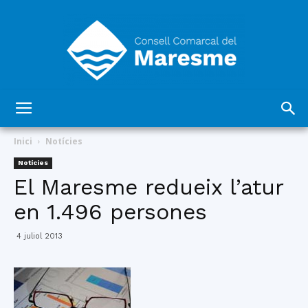
Consell
Inici
Notícies
Notícies
El Maresme redueix l’atur
Comarcal
en 1.496 persones
4 juliol 2013
del
Maresme