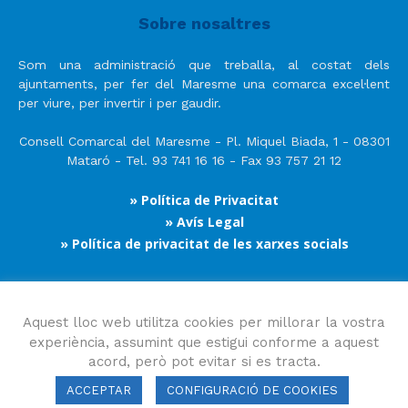
Sobre nosaltres
Som una administració que treballa, al costat dels
ajuntaments, per fer del Maresme una comarca excel·lent
per viure, per invertir i per gaudir.
Consell Comarcal del Maresme - Pl. Miquel Biada, 1 - 08301
Mataró - Tel. 93 741 16 16 - Fax 93 757 21 12
» Política de Privacitat
» Avís Legal
» Política de privacitat de les xarxes socials
Segueix-nos
Aquest lloc web utilitza cookies per millorar la vostra
experiència, assumint que estigui conforme a aquest
acord, però pot evitar si es tracta.
ACCEPTAR
CONFIGURACIÓ DE COOKIES