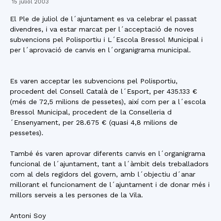
15 juliol 2003
El Ple de juliol de l´ajuntament es va celebrar el passat
divendres, i va estar marcat per l´acceptació de noves
subvencions pel Polisportiu i L´Escola Bressol Municipal i
per l´aprovació de canvis en l´organigrama municipal.
Es varen acceptar les subvencions pel Polisportiu,
procedent del Consell Català de l´Esport, per 435.133 €
(més de 72,5 milions de pessetes), així com per a l´escola
Bressol Municipal, procedent de la Conselleria d
´Ensenyament, per 28.675 € (quasi 4,8 milions de
pessetes).
També és varen aprovar diferents canvis en l´organigrama
funcional de l´ajuntament, tant a l´àmbit dels treballadors
com al dels regidors del govern, amb l´objectiu d´anar
millorant el funcionament de l´ajuntament i de donar més i
millors serveis a les persones de la Vila.
Antoni Soy