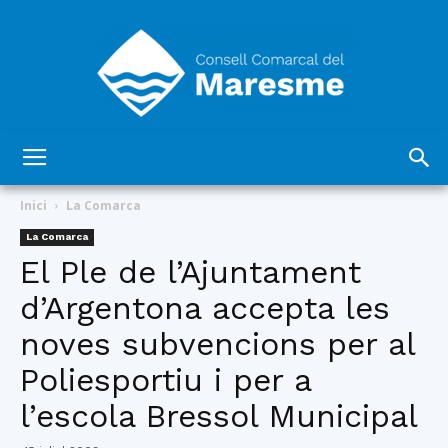
Consell
Inici
La Comarca
La Comarca
El Ple de l’Ajuntament
Comarcal
d’Argentona accepta les
noves subvencions per al
del
Poliesportiu i per a
l’escola Bressol Municipal
Maresme