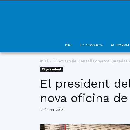
INICI
LA COMARCA
EL CONSEL
Inici
El Govern del Consell Comarcal (mandat 2
El president
El president de
nova oficina de
2 febrer 2015