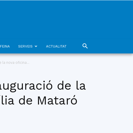
FEINA
SERVEIS
ACTUALITAT
 la nova oficina...
auguració de la
ília de Mataró