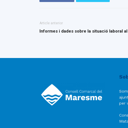
Article anterior
Informes i dades sobre la situació laboral 
Sob
Som
ajun
per v
Cons
Mata