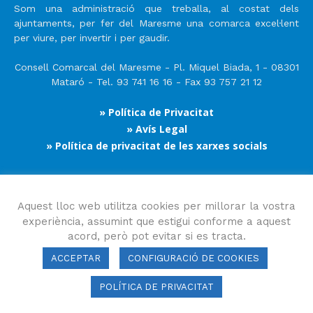
Som una administració que treballa, al costat dels
ajuntaments, per fer del Maresme una comarca excel·lent
per viure, per invertir i per gaudir.
Consell Comarcal del Maresme - Pl. Miquel Biada, 1 - 08301
Mataró - Tel. 93 741 16 16 - Fax 93 757 21 12
» Política de Privacitat
» Avís Legal
» Política de privacitat de les xarxes socials
Segueix-nos
Aquest lloc web utilitza cookies per millorar la vostra
experiència, assumint que estigui conforme a aquest
acord, però pot evitar si es tracta.
ACCEPTAR
CONFIGURACIÓ DE COOKIES
POLÍTICA DE PRIVACITAT
Consell Comarcal del Maresme 2023 Copyright © Tots els drets
reservats