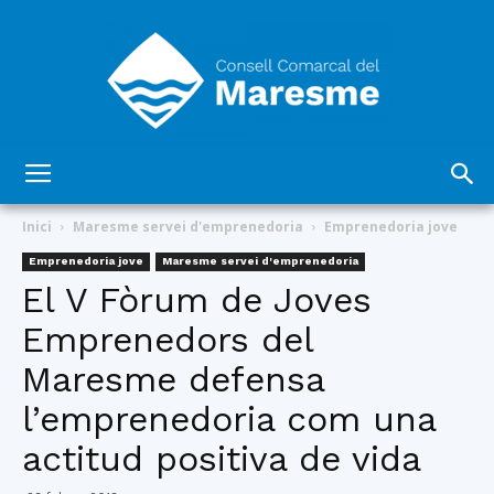
Consell
Inici
Maresme servei d'emprenedoria
Emprenedoria jove
Emprenedoria jove
Maresme servei d'emprenedoria
El V Fòrum de Joves
Comarcal
Emprenedors del
Maresme defensa
del
l’emprenedoria com una
actitud positiva de vida
Maresme