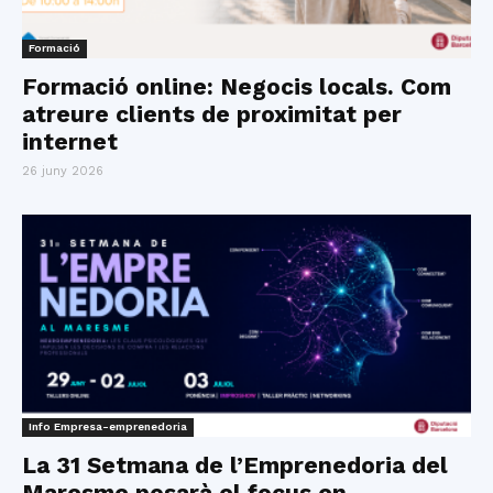
Formació
Formació online: Negocis locals. Com
atreure clients de proximitat per
internet
26 juny 2026
Info Empresa-emprenedoria
La 31 Setmana de l’Emprenedoria del
Maresme posarà el focus en...