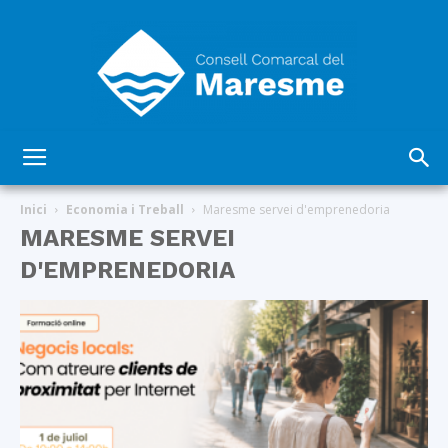
Consell
Inici
Economia i Treball
Maresme servei d'emprenedoria
MARESME SERVEI
D'EMPRENEDORIA
Comarcal
del
Maresme