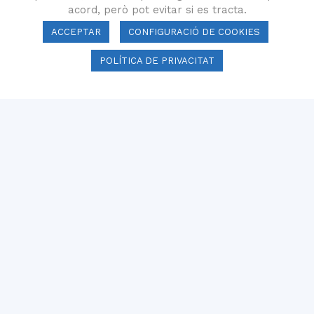
acord, però pot evitar si es tracta.
ACCEPTAR
CONFIGURACIÓ DE COOKIES
POLÍTICA DE PRIVACITAT
Formació
Formació: Aspectes fiscals i
comptables que les persones
autònomes han de...
25 març 2025