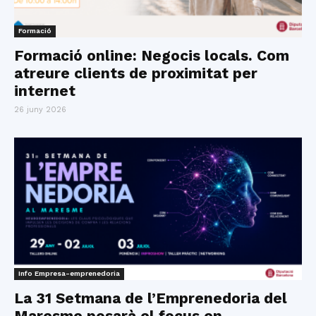
Formació
Formació online: Negocis locals. Com
atreure clients de proximitat per
internet
26 juny 2026
Info Empresa-emprenedoria
La 31 Setmana de l’Emprenedoria del
Maresme posarà el focus en...