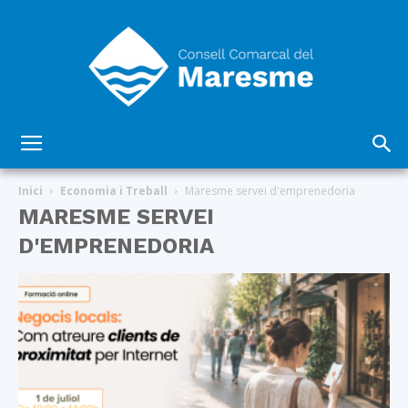
Consell
Inici
Economia i Treball
Maresme servei d'emprenedoria
MARESME SERVEI
D'EMPRENEDORIA
Comarcal
del
Maresme