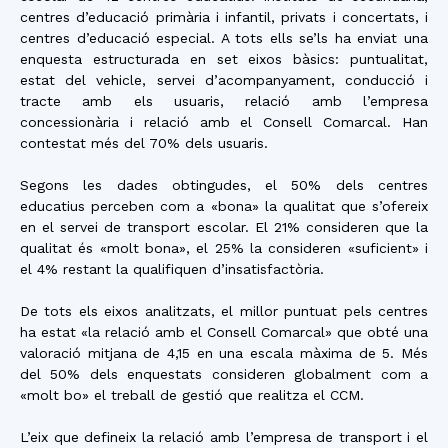
centres d’educació primària i infantil, privats i concertats, i
centres d’educació especial. A tots ells se’ls ha enviat una
enquesta estructurada en set eixos bàsics: puntualitat,
estat del vehicle, servei d’acompanyament, conducció i
tracte amb els usuaris, relació amb l’empresa
concessionària i relació amb el Consell Comarcal. Han
contestat més del 70% dels usuaris.
Segons les dades obtingudes, el 50% dels centres
educatius perceben com a «bona» la qualitat que s’ofereix
en el servei de transport escolar. El 21% consideren que la
qualitat és «molt bona», el 25% la consideren «suficient» i
el 4% restant la qualifiquen d’insatisfactòria.
De tots els eixos analitzats, el millor puntuat pels centres
ha estat «la relació amb el Consell Comarcal» que obté una
valoració mitjana de 4,15 en una escala màxima de 5. Més
del 50% dels enquestats consideren globalment com a
«molt bo» el treball de gestió que realitza el CCM.
L’eix que defineix la relació amb l’empresa de transport i el