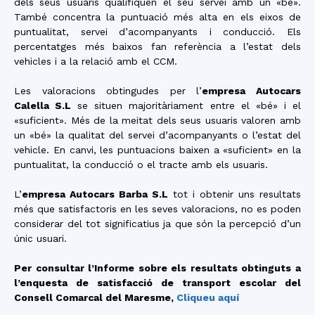
dels seus usuaris qualifiquen el seu servei amb un «bé».
També concentra la puntuació més alta en els eixos de
puntualitat, servei d’acompanyants i conducció. Els
percentatges més baixos fan referència a l’estat dels
vehicles i a la relació amb el CCM.
Les valoracions obtingudes per l’
empresa Autocars
Calella S.L
se situen majoritàriament entre el «bé» i el
«suficient». Més de la meitat dels seus usuaris valoren amb
un «bé» la qualitat del servei d’acompanyants o l’estat del
vehicle. En canvi, les puntuacions baixen a «suficient» en la
puntualitat, la conducció o el tracte amb els usuaris.
L’
empresa Autocars Barba S.L
tot i obtenir uns resultats
més que satisfactoris en les seves valoracions, no es poden
considerar del tot significatius ja que són la percepció d’un
únic usuari.
Per consultar l’Informe sobre els resultats obtinguts a
l’enquesta de satisfacció de transport escolar del
Consell Comarcal del Maresme,
Cliqueu aquí