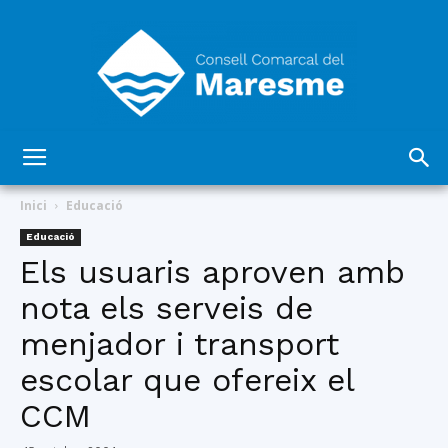
Consell
Inici
Educació
Educació
Els usuaris aproven amb
Comarcal
nota els serveis de
menjador i transport
del
escolar que ofereix el
CCM
Maresme