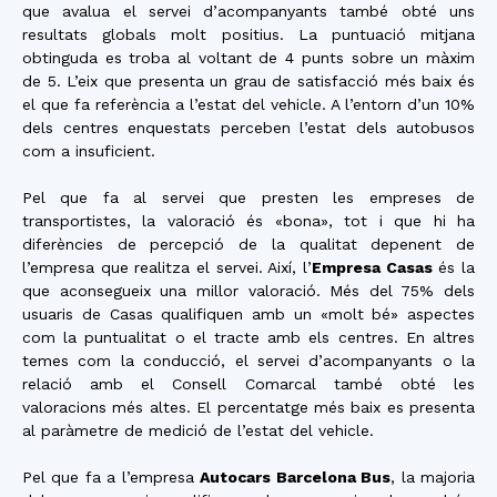
que avalua el servei d’acompanyants també obté uns
resultats globals molt positius. La puntuació mitjana
obtinguda es troba al voltant de 4 punts sobre un màxim
de 5. L’eix que presenta un grau de satisfacció més baix és
el que fa referència a l’estat del vehicle. A l’entorn d’un 10%
dels centres enquestats perceben l’estat dels autobusos
com a insuficient.
Pel que fa al servei que presten les empreses de
transportistes, la valoració és «bona», tot i que hi ha
diferències de percepció de la qualitat depenent de
l’empresa que realitza el servei. Així, l’
Empresa Casas
és la
que aconsegueix una millor valoració. Més del 75% dels
usuaris de Casas qualifiquen amb un «molt bé» aspectes
com la puntualitat o el tracte amb els centres. En altres
temes com la conducció, el servei d’acompanyants o la
relació amb el Consell Comarcal també obté les
valoracions més altes. El percentatge més baix es presenta
al paràmetre de medició de l’estat del vehicle.
Pel que fa a l’empresa
Autocars Barcelona Bus
, la majoria