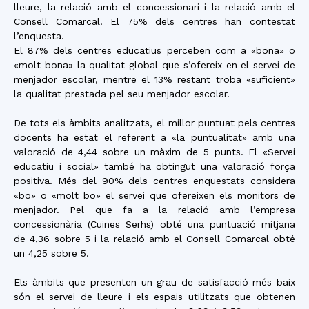
lleure, la relació amb el concessionari i la relació amb el
Consell Comarcal. El 75% dels centres han contestat
l’enquesta.
El 87% dels centres educatius perceben com a «bona» o
«molt bona» la qualitat global que s’ofereix en el servei de
menjador escolar, mentre el 13% restant troba «suficient»
la qualitat prestada pel seu menjador escolar.
De tots els àmbits analitzats, el millor puntuat pels centres
docents ha estat el referent a «la puntualitat» amb una
valoració de 4,44 sobre un màxim de 5 punts. El «Servei
educatiu i social» també ha obtingut una valoració força
positiva. Més del 90% dels centres enquestats considera
«bo» o «molt bo» el servei que ofereixen els monitors de
menjador. Pel que fa a la relació amb l’empresa
concessionària (Cuines Serhs) obté una puntuació mitjana
de 4,36 sobre 5 i la relació amb el Consell Comarcal obté
un 4,25 sobre 5.
Els àmbits que presenten un grau de satisfacció més baix
són el servei de lleure i els espais utilitzats que obtenen