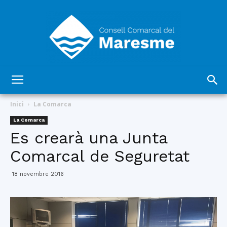
Consell
Inici
La Comarca
La Comarca
Es crearà una Junta
Comarcal
Comarcal de Seguretat
18 novembre 2016
del
Maresme