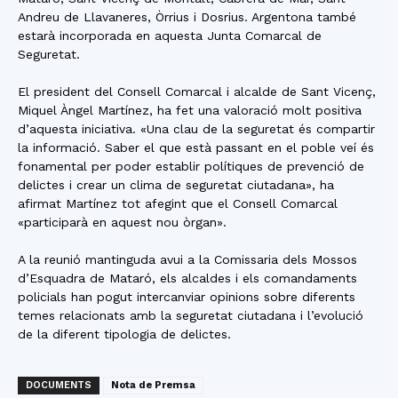
Andreu de Llavaneres, Òrrius i Dosrius. Argentona també
estarà incorporada en aquesta Junta Comarcal de
Seguretat.
El president del Consell Comarcal i alcalde de Sant Vicenç,
Miquel Àngel Martínez, ha fet una valoració molt positiva
d’aquesta iniciativa. «Una clau de la seguretat és compartir
la informació. Saber el que està passant en el poble veí és
fonamental per poder establir polítiques de prevenció de
delictes i crear un clima de seguretat ciutadana», ha
afirmat Martínez tot afegint que el Consell Comarcal
«participarà en aquest nou òrgan».
A la reunió mantinguda avui a la Comissaria dels Mossos
d’Esquadra de Mataró, els alcaldes i els comandaments
policials han pogut intercanviar opinions sobre diferents
temes relacionats amb la seguretat ciutadana i l’evolució
de la diferent tipologia de delictes.
DOCUMENTS
Nota de Premsa