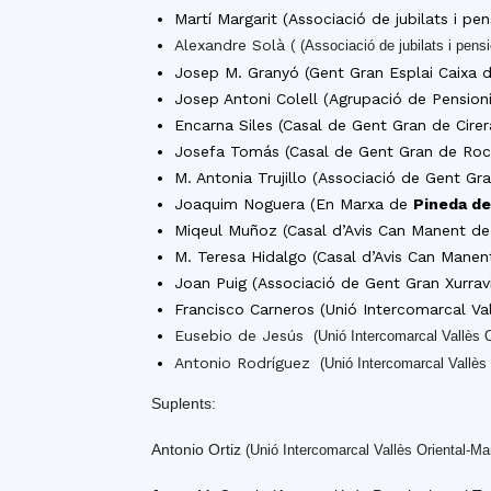
Martí Margarit (Associació de jubilats i pens
Alexandre Solà (
(Associació de jubilats i pensi
Josep M. Granyó (Gent Gran Esplai Caixa 
Josep Antoni Colell (Agrupació de Pension
Encarna Siles (Casal de Gent Gran de Cire
Josefa Tomás (Casal de Gent Gran de Ro
M. Antonia Trujillo (Associació de Gent G
Joaquim Noguera (En Marxa de
Pineda de
Miqeul Muñoz (Casal d’Avis Can Manent d
M. Teresa Hidalgo (Casal d’Avis Can Mane
Joan Puig (Associació de Gent Gran Xurra
Francisco Carneros (Unió Intercomarcal V
Eusebio de Jesús
(Unió Intercomarcal Vallè
Antonio Rodríguez
(Unió Intercomarcal Vall
Suplents:
Antonio Ortiz
(Unió Intercomarcal Vallès Oriental