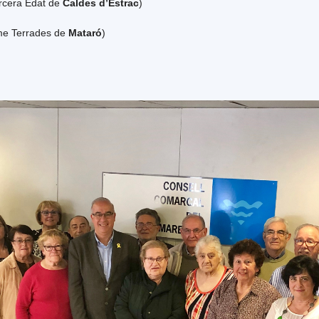
ercera Edat de
Caldes d’Estrac
)
me Terrades de
Mataró
)