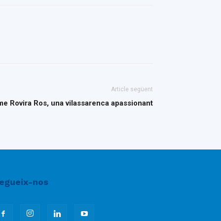
Article següent
e Rovira Ros, una vilassarenca apassionant
egueix-nos