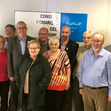
del
Maresme