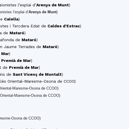
ionistes l’esplai d’
Arenys de Munt
)
onistes l’esplai d’
Arenys de Munt
)
de
Calella
)
istes i Tercdera Edat de
Caldes d’Estrac
)
ra de
Mataró
)
cafonda de
Mataró
)
ran Jaume Terrades de
Mataró
)
 Mar
)
e
Premià de Mar
)
nt de
Premià de Mar
)
vins de
Sant Vicenç de Montalt
)
allès Oriental-Maresme-Osona de CCOO)
s Oriental-Maresme-Osona de CCOO)
ès Oriental-Maresme-Osona de CCOO)
-Maresme-Osona de CCOO)