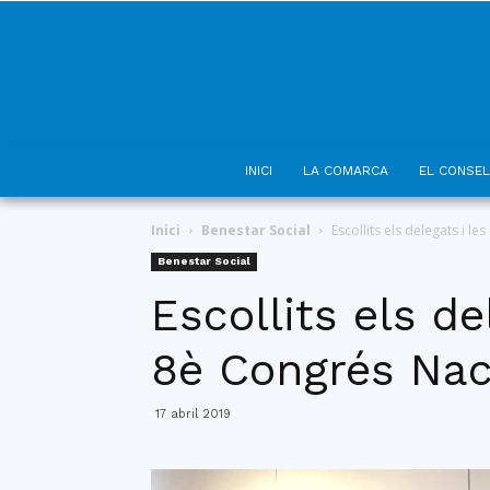
INICI
LA COMARCA
EL CONSEL
Inici
Benestar Social
Escollits els delegats i 
Benestar Social
Escollits els d
8è Congrés Nac
17 abril 2019